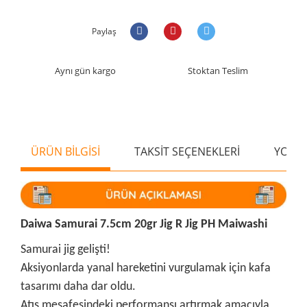
Paylaş
Aynı gün kargo
Stoktan Teslim
ÜRÜN BİLGİSİ
TAKSİT SEÇENEKLERİ
YORU
Daiwa Samurai 7.5cm 20gr Jig R Jig PH Maiwashi
Samurai jig gelişti!
Aksiyonlarda yanal hareketini vurgulamak için kafa
tasarımı daha dar oldu.
Atış mesafesindeki performansı artırmak amacıyla