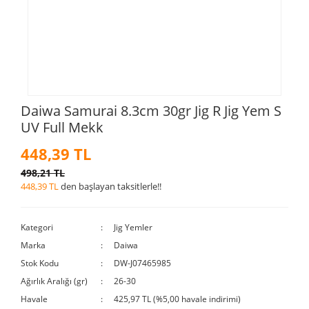
Daiwa Samurai 8.3cm 30gr Jig R Jig Yem S
UV Full Mekk
448,39 TL
498,21 TL
448,39 TL
den başlayan taksitlerle!!
Kategori
Jig Yemler
Marka
Daiwa
Stok Kodu
DW-J07465985
Ağırlık Aralığı (gr)
26-30
Havale
425,97 TL (%5,00 havale indirimi)