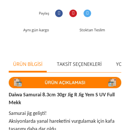
Paylaş
Aynı gün kargo
Stoktan Teslim
ÜRÜN BİLGİSİ
TAKSİT SEÇENEKLERİ
YORU
Daiwa Samurai 8.3cm 30gr Jig R Jig Yem S UV Full
Mekk
Samurai jig gelişti!
Aksiyonlarda yanal hareketini vurgulamak için kafa
tasarımı daha dar oldu.