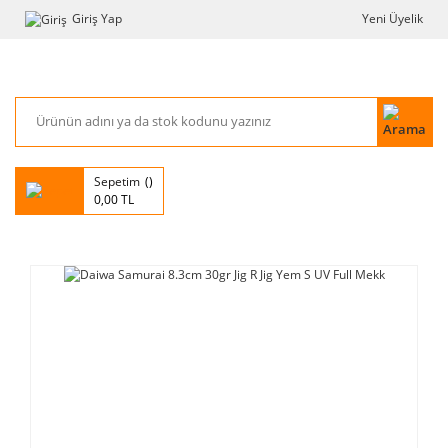
Giriş Yap
Yeni Üyelik
Sepetim
0,00 TL