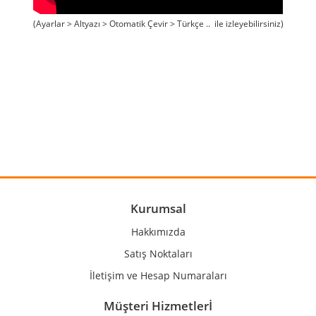
(Ayarlar > Altyazı > Otomatik Çevir > Türkçe .. ile izleyebilirsiniz)
Bu ürünün fiyat bilgisi, resim, ürün açıklamalarında ve diğer
konularda yetersiz gördüğünüz noktaları öneri formunu
Bu ürüne ilk yorumu siz yapın!
kullanarak tarafımıza iletebilirsiniz.
Görüş ve önerileriniz için teşekkür ederiz.
Yorum Yaz
Ürün resmi kalitesiz, bozuk veya görüntülenemiyor.
Ürün açıklamasında eksik bilgiler bulunuyor.
Ürün bilgilerinde hatalar bulunuyor.
Kurumsal
Ürün fiyatı diğer sitelerden daha pahalı.
Hakkımızda
Bu ürüne benzer farklı alternatifler olmalı.
Satış Noktaları
İletişim ve Hesap Numaraları
Müşteri Hizmetlerİ