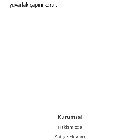
yuvarlak çapını korur.
Bu ürünün fiyat bilgisi, resim, ürün açıklamalarında ve diğer
konularda yetersiz gördüğünüz noktaları öneri formunu
Bu ürüne ilk yorumu siz yapın!
kullanarak tarafımıza iletebilirsiniz.
Görüş ve önerileriniz için teşekkür ederiz.
Yorum Yaz
Ürün resmi kalitesiz, bozuk veya görüntülenemiyor.
Ürün açıklamasında eksik bilgiler bulunuyor.
Ürün bilgilerinde hatalar bulunuyor.
Kurumsal
Ürün fiyatı diğer sitelerden daha pahalı.
Hakkımızda
Bu ürüne benzer farklı alternatifler olmalı.
Satış Noktaları