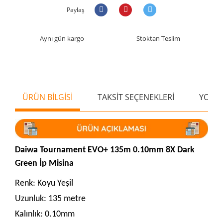
Paylaş
Aynı gün kargo
Stoktan Teslim
ÜRÜN BİLGİSİ
TAKSİT SEÇENEKLERİ
YORU
Daiwa Tournament EVO+ 135m 0.10mm 8X Dark
Green İp Misina
Renk: Koyu Yeşil
Uzunluk: 135 metre
Kalınlık: 0.10mm