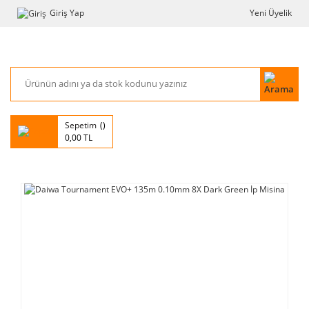
Giriş Yap
Yeni Üyelik
Sepetim
0,00 TL