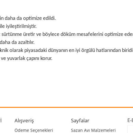
n daha da optimize edildi.
 iyileştirilmiştir.
 sürtünme üretir ve böylece döküm mesafelerini optimize eder
daha da azaltılır.
ik olarak piyasadaki dünyanın en iyi örgülü hatlarından biridi
 ve yuvarlak çapını korur.
 ve diğer konularda yetersiz gördüğünüz noktaları öneri formunu kullanarak ta
Bu ürüne ilk yorumu siz yapın!
r.
Yorum Yaz
İ
Alışveriş
Sayfalar
E-
Ödeme Seçenekleri
Sazan Avı Malzemeleri