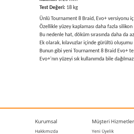
Test Değeri:
18 kg
Ünlü Tournament 8 Braid, Evo+ versiyonu içi
Özellikle yüzey kaplaması daha fazla silikon ile
Bu nedenle hat, döküm sırasında daha da az
Ek olarak, kılavuzlar içinde gürültü oluşumu 
Bunun gibi yeni Tournament 8 Braid Evo+ tekn
Evo+'nın yüzeyi sık kullanımda bile dağılmaz
Bu ürünün fiyat bilgisi, resim, ürün açıklamalarında
Görüş ve önerileriniz için teşekkür ederiz.
Ürün resmi kalitesiz, bozuk veya görüntülenemiyo
Ürün açıklamasında eksik bilgiler bulunuyor.
Kurumsal
Müşteri Hizmetler
Ürün bilgilerinde hatalar bulunuyor.
Hakkımızda
Yeni Üyelik
Ürün fiyatı diğer sitelerden daha pahalı.