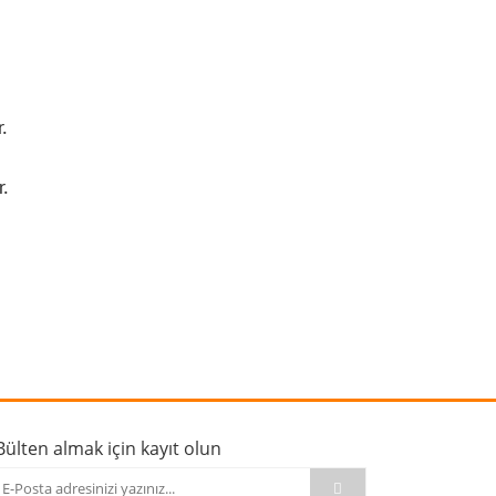
.
r.
rafımıza iletebilirsiniz.
Bülten almak için kayıt olun