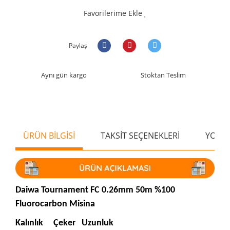
Favorilerime Ekle
Paylaş
Aynı gün kargo
Stoktan Teslim
ÜRÜN BİLGİSİ
TAKSİT SEÇENEKLERİ
YORU
Daiwa Tournament FC 0.26mm 50m %100
Fluorocarbon Misina
Kalınlık
Çeker
Uzunluk