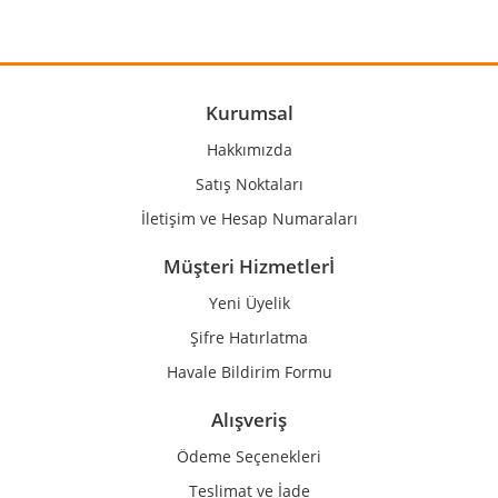
Yorum Yaz
Ürün resmi kalitesiz, bozuk veya görüntülenemiyor.
Ürün açıklamasında eksik bilgiler bulunuyor.
Ürün bilgilerinde hatalar bulunuyor.
Kurumsal
Ürün fiyatı diğer sitelerden daha pahalı.
Hakkımızda
Bu ürüne benzer farklı alternatifler olmalı.
Satış Noktaları
İletişim ve Hesap Numaraları
Müşteri Hizmetlerİ
Yeni Üyelik
Gönder
Şifre Hatırlatma
Havale Bildirim Formu
Alışveriş
Ödeme Seçenekleri
Teslimat ve İade