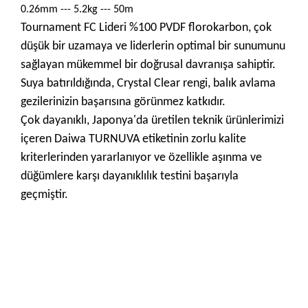
0.26mm --- 5.2kg --- 50m
Tournament FC Lideri %100 PVDF florokarbon, çok
düşük bir uzamaya ve liderlerin optimal bir sunumunu
sağlayan mükemmel bir doğrusal davranışa sahiptir.
Suya batırıldığında, Crystal Clear rengi, balık avlama
gezilerinizin başarısına görünmez katkıdır.
Çok dayanıklı, Japonya'da üretilen teknik ürünlerimizi
içeren Daiwa TURNUVA etiketinin zorlu kalite
kriterlerinden yararlanıyor ve özellikle aşınma ve
düğümlere karşı dayanıklılık testini başarıyla
geçmiştir.
Bu ürünün fiyat bilgisi, resim, ürün açıklamalarında ve diğer
konularda yetersiz gördüğünüz noktaları öneri formunu
Bu ürüne ilk yorumu siz yapın!
kullanarak tarafımıza iletebilirsiniz.
Görüş ve önerileriniz için teşekkür ederiz.