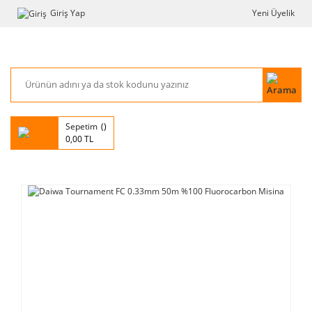
Giriş Yap
Yeni Üyelik
Sepetim
0,00 TL