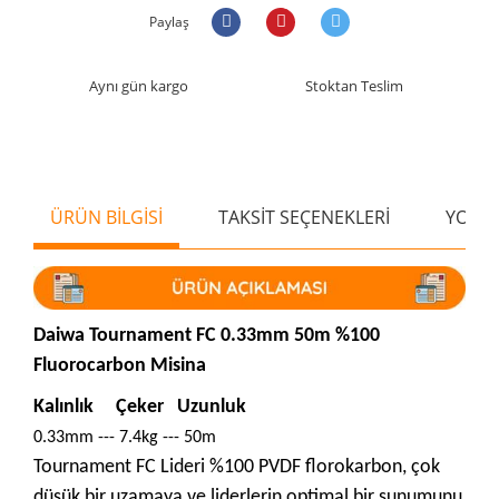
Paylaş
Aynı gün kargo
Stoktan Teslim
ÜRÜN BİLGİSİ
TAKSİT SEÇENEKLERİ
YORU
Daiwa Tournament FC 0.33mm 50m %100
Fluorocarbon Misina
Kalınlık
Çeker
Uzunluk
0.33mm --- 7.4kg --- 50m
Tournament FC Lideri %100 PVDF florokarbon, çok
düşük bir uzamaya ve liderlerin optimal bir sunumunu