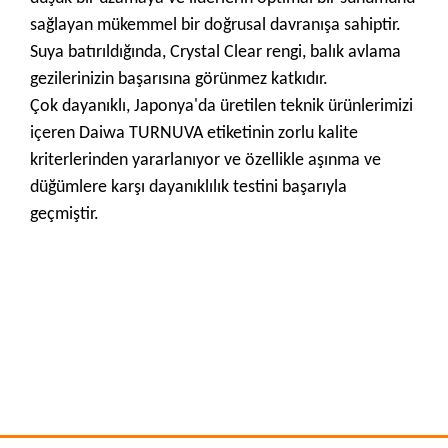
sağlayan mükemmel bir doğrusal davranışa sahiptir.
Suya batırıldığında, Crystal Clear rengi, balık avlama
gezilerinizin başarısına görünmez katkıdır.
Çok dayanıklı, Japonya'da üretilen teknik ürünlerimizi
içeren Daiwa TURNUVA etiketinin zorlu kalite
kriterlerinden yararlanıyor ve özellikle aşınma ve
düğümlere karşı dayanıklılık testini başarıyla
geçmiştir.
Bu ürünün fiyat bilgisi, resim, ürün açıklamalarında ve diğer
konularda yetersiz gördüğünüz noktaları öneri formunu
Bu ürüne ilk yorumu siz yapın!
kullanarak tarafımıza iletebilirsiniz.
Görüş ve önerileriniz için teşekkür ederiz.
Yorum Yaz
Ürün resmi kalitesiz, bozuk veya görüntülenemiyor.
Ürün açıklamasında eksik bilgiler bulunuyor.