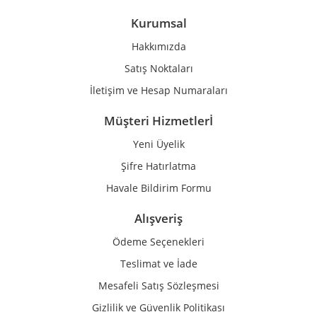
Ürün bilgilerinde hatalar bulunuyor.
Kurumsal
Ürün fiyatı diğer sitelerden daha pahalı.
Hakkımızda
Bu ürüne benzer farklı alternatifler olmalı.
Satış Noktaları
İletişim ve Hesap Numaraları
Müşteri Hizmetlerİ
Yeni Üyelik
Gönder
Şifre Hatırlatma
Havale Bildirim Formu
Alışveriş
Ödeme Seçenekleri
Teslimat ve İade
Mesafeli Satış Sözleşmesi
Gizlilik ve Güvenlik Politikası