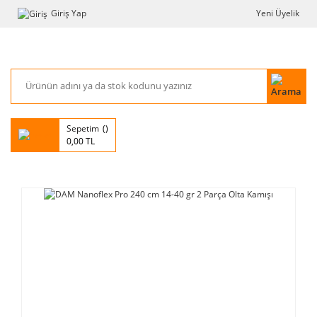
Giriş Yap
Yeni Üyelik
Sepetim
0,00 TL