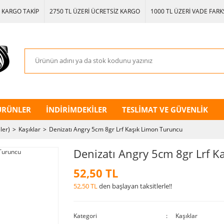
KARGO TAKİP
2750 TL ÜZERİ ÜCRETSİZ KARGO
1000 TL ÜZERİ VADE FARKS
ÜRÜNLER
İNDİRİMDEKİLER
TESLİMAT VE GÜVENLİK
ler)
Kaşıklar
Denizatı Angry 5cm 8gr Lrf Kaşık Limon Turuncu
Denizatı Angry 5cm 8gr Lrf 
52,50 TL
52,50 TL
den başlayan taksitlerle!!
Kategori
Kaşıklar