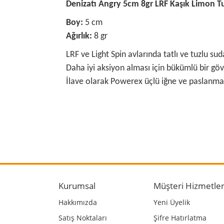
Denizatı Angry 5cm 8gr LRF Kaşık Limon 
Boy:
5 cm
Ağırlık:
8 gr
LRF ve Light Spin avlarında tatlı ve tuzlu su
Daha iyi aksiyon alması için bükümlü bir göv
İlave olarak Powerex üçlü iğne ve paslanmaz
Bu ürünün fiyat bilgisi, resim, ürün açıklamalarında
Görüş ve önerileriniz için teşekkür ederiz.
Ürün resmi kalitesiz, bozuk veya görüntülenemiyo
Ürün açıklamasında eksik bilgiler bulunuyor.
Kurumsal
Müşteri Hizmetler
Ürün bilgilerinde hatalar bulunuyor.
Hakkımızda
Yeni Üyelik
Ürün fiyatı diğer sitelerden daha pahalı.
Satış Noktaları
Şifre Hatırlatma
Bu ürüne benzer farklı alternatifler olmalı.