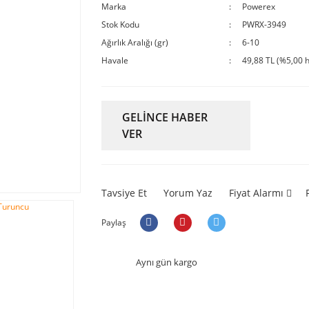
Marka
Powerex
Stok Kodu
PWRX-3949
Ağırlık Aralığı (gr)
6-10
Havale
49,88 TL (%5,00 h
GELİNCE HABER
VER
Tavsiye Et
Yorum Yaz
Fiyat Alarmı
Paylaş
Aynı gün kargo