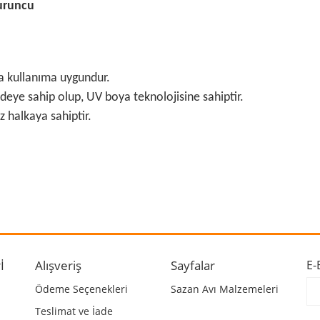
Turuncu
da kullanıma uygundur.
deye sahip olup, UV boya teknolojisine sahiptir.
 halkaya sahiptir.
 ve diğer konularda yetersiz gördüğünüz noktaları öneri formunu kullanarak ta
Bu ürüne ilk yorumu siz yapın!
r.
Yorum Yaz
İ
Alışveriş
Sayfalar
E-
Ödeme Seçenekleri
Sazan Avı Malzemeleri
Teslimat ve İade