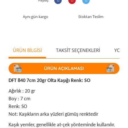
Paylaş
Aynı gün kargo
Stoktan Teslim
ÜRÜN BİLGİSİ
TAKSİT SEÇENEKLERİ
YORU
DFT 840 7cm 20gr Olta Kaşığı Renk: SO
Ağırlık : 20 gr
Boy : 7 cm
Renk: SO
Not: Kaşıkların arka yüzleri gümüş renktedir
Kaşık yemler, genellikle at-çek yönteminde kullanılır.