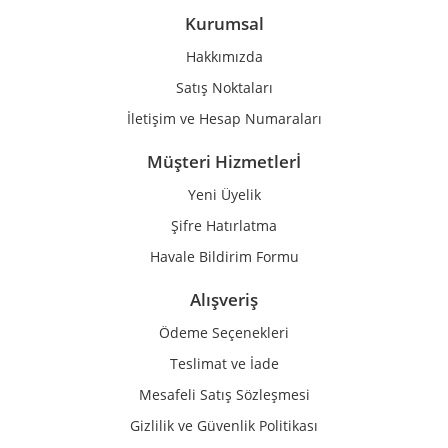
Ürün bilgilerinde hatalar bulunuyor.
Kurumsal
Ürün fiyatı diğer sitelerden daha pahalı.
Hakkımızda
Bu ürüne benzer farklı alternatifler olmalı.
Satış Noktaları
İletişim ve Hesap Numaraları
Müşteri Hizmetlerİ
Yeni Üyelik
Gönder
Şifre Hatırlatma
Havale Bildirim Formu
Alışveriş
Ödeme Seçenekleri
Teslimat ve İade
Mesafeli Satış Sözleşmesi
Gizlilik ve Güvenlik Politikası