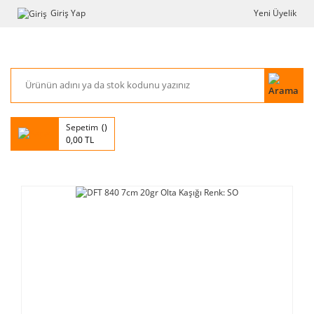
Giriş Yap
Yeni Üyelik
Sepetim
0,00 TL