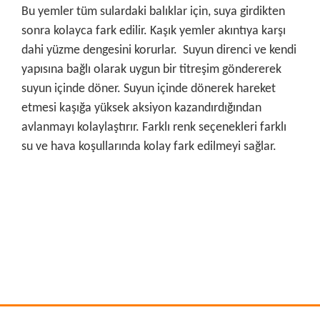
Bu yemler tüm sulardaki balıklar için, suya girdikten
sonra kolayca fark edilir. Kaşık yemler akıntıya karşı
dahi yüzme dengesini korurlar. Suyun direnci ve kendi
yapısına bağlı olarak uygun bir titreşim göndererek
suyun içinde döner. Suyun içinde dönerek hareket
etmesi kaşığa yüksek aksiyon kazandırdığından
avlanmayı kolaylaştırır. Farklı renk seçenekleri farklı
su ve hava koşullarında kolay fark edilmeyi sağlar.
Bu ürünün fiyat bilgisi, resim, ürün açıklamalarında ve diğer
konularda yetersiz gördüğünüz noktaları öneri formunu
Bu ürüne ilk yorumu siz yapın!
kullanarak tarafımıza iletebilirsiniz.
Görüş ve önerileriniz için teşekkür ederiz.
Yorum Yaz
Ürün resmi kalitesiz, bozuk veya görüntülenemiyor.
Ürün açıklamasında eksik bilgiler bulunuyor.