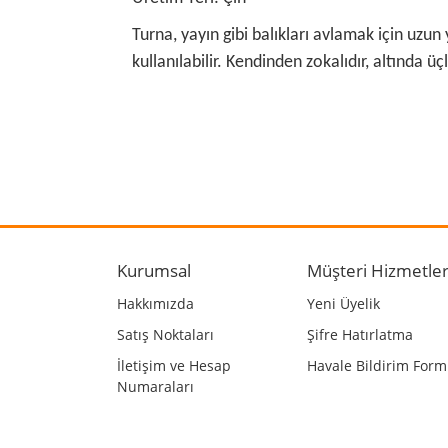
Turna, yayın gibi balıkları avlamak için uzun 
kullanılabilir. Kendinden zokalıdır, altında üçl
Bu ürünün fiyat bilgisi, resim, ürün açıklamalarında
Görüş ve önerileriniz için teşekkür ederiz.
Ürün resmi kalitesiz, bozuk veya görüntülenemiyo
Ürün açıklamasında eksik bilgiler bulunuyor.
Kurumsal
Müşteri Hizmetler
Ürün bilgilerinde hatalar bulunuyor.
Hakkımızda
Yeni Üyelik
Ürün fiyatı diğer sitelerden daha pahalı.
Satış Noktaları
Şifre Hatırlatma
Bu ürüne benzer farklı alternatifler olmalı.
İletişim ve Hesap
Havale Bildirim For
Numaraları