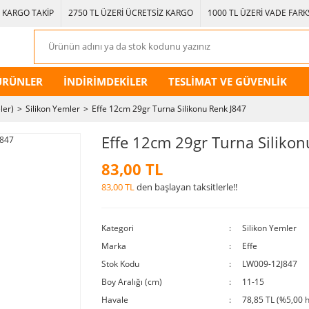
KARGO TAKİP
2750 TL ÜZERİ ÜCRETSİZ KARGO
1000 TL ÜZERİ VADE FARKS
ÜRÜNLER
İNDİRİMDEKİLER
TESLİMAT VE GÜVENLİK
ler)
Silikon Yemler
Effe 12cm 29gr Turna Silikonu Renk J847
Effe 12cm 29gr Turna Silikon
83,00 TL
83,00 TL
den başlayan taksitlerle!!
Kategori
Silikon Yemler
Marka
Effe
Stok Kodu
LW009-12J847
Boy Aralığı (cm)
11-15
Havale
78,85 TL (%5,00 h