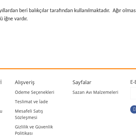
yıllardan beri balıkçılar tarafından kullanılmaktadır. Ağır olması
ü iğne vardır.
 ve diğer konularda yetersiz gördüğünüz noktaları öneri formunu kullanarak ta
Bu ürüne ilk yorumu siz yapın!
r.
Yorum Yaz
İ
Alışveriş
Sayfalar
E-
Ödeme Seçenekleri
Sazan Avı Malzemeleri
Teslimat ve İade
mu
Mesafeli Satış
Sözleşmesi
Gizlilik ve Güvenlik
Politikası