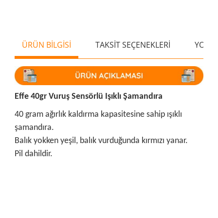
ÜRÜN BİLGİSİ
TAKSİT SEÇENEKLERİ
YORU
Effe 40gr Vuruş Sensörlü Işıklı Şamandıra
40 gram ağırlık kaldırma kapasitesine sahip ışıklı
şamandıra.
Balık yokken yeşil, balık vurduğunda kırmızı yanar.
Pil dahildir.
Bu ürünün fiyat bilgisi, resim, ürün açıklamalarında ve diğer
konularda yetersiz gördüğünüz noktaları öneri formunu
Bu ürüne ilk yorumu siz yapın!
kullanarak tarafımıza iletebilirsiniz.