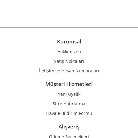
Görüş ve önerileriniz için teşekkür ederiz.
Yorum Yaz
Ürün resmi kalitesiz, bozuk veya görüntülenemiyor.
Ürün açıklamasında eksik bilgiler bulunuyor.
Ürün bilgilerinde hatalar bulunuyor.
Kurumsal
Ürün fiyatı diğer sitelerden daha pahalı.
Hakkımızda
Bu ürüne benzer farklı alternatifler olmalı.
Satış Noktaları
İletişim ve Hesap Numaraları
Müşteri Hizmetlerİ
Yeni Üyelik
Gönder
Şifre Hatırlatma
Havale Bildirim Formu
Alışveriş
Ödeme Seçenekleri