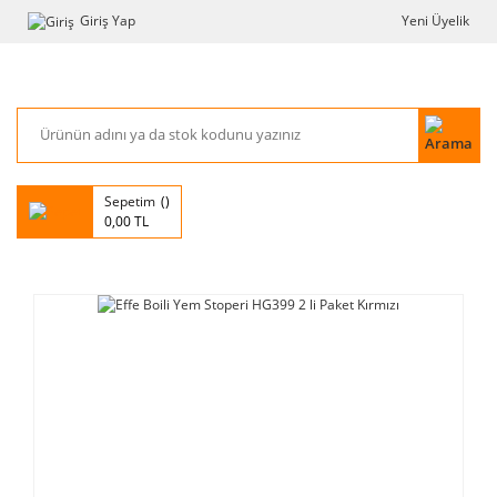
Giriş Yap
Yeni Üyelik
Sepetim
0,00 TL