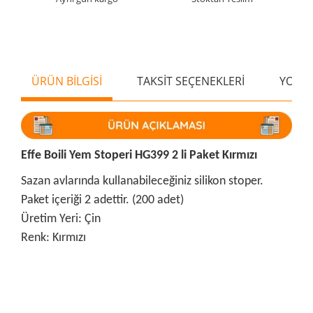
ÜRÜN BİLGİSİ
TAKSİT SEÇENEKLERİ
YORU
Effe Boili Yem Stoperi HG399 2 li Paket Kırmızı
Sazan avlarında kullanabileceğiniz silikon stoper.
Paket içeriği 2 adettir. (200 adet)
Üretim Yeri: Çin
Renk: Kırmızı
Bu ürünün fiyat bilgisi, resim, ürün açıklamalarında ve diğer