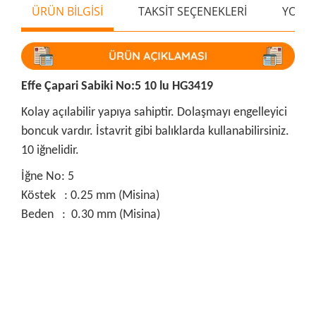
ÜRÜN BİLGİSİ
TAKSİT SEÇENEKLERİ
YORU
Effe Çapari Sabiki No:5 10 lu HG3419
Kolay açılabilir yapıya sahiptir. Dolaşmayı engelleyici
boncuk vardır. İstavrit gibi balıklarda kullanabilirsiniz.
10 iğnelidir.
İğne No: 5
Köstek : 0.25 mm (Misina)
Beden : 0.30 mm (Misina)
Bu ürünün fiyat bilgisi, resim, ürün açıklamalarında ve diğer
konularda yetersiz gördüğünüz noktaları öneri formunu
Bu ürüne ilk yorumu siz yapın!
kullanarak tarafımıza iletebilirsiniz.