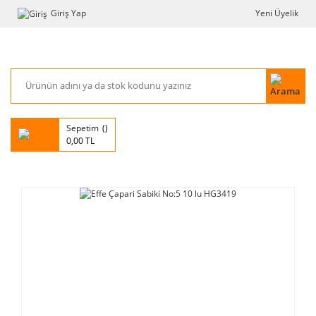
Giriş Yap
Yeni Üyelik
Sepetim
0,00 TL