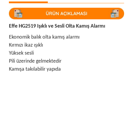
Effe HG2519 Işıklı ve Sesli Olta Kamış Alarmı
Ekonomik balık olta kamış alarmı
Kırmızı ikaz ışıklı
Yüksek sesli
Pili üzerinde gelmektedir
Kamışa takılabilir yapıda
Bu ürünün fiyat bilgisi, resim, ürün açıklamalarında ve diğer
konularda yetersiz gördüğünüz noktaları öneri formunu
Bu ürüne ilk yorumu siz yapın!
kullanarak tarafımıza iletebilirsiniz.
Görüş ve önerileriniz için teşekkür ederiz.
Yorum Yaz
Ürün resmi kalitesiz, bozuk veya görüntülenemiyor.