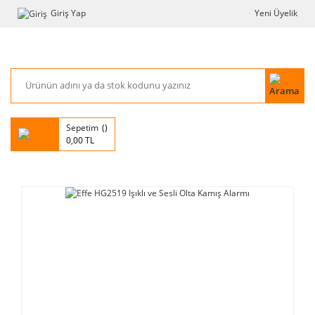
Giriş Yap
Yeni Üyelik
Sepetim
0,00 TL