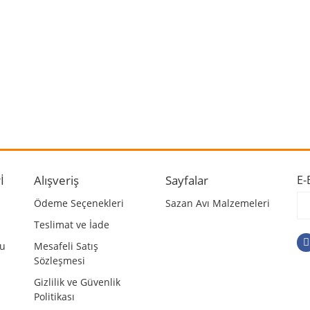
 ve diğer konularda yetersiz gördüğünüz noktaları öneri formunu kullanarak ta
Bu ürüne ilk yorumu siz yapın!
r.
Yorum Yaz
İ
Alışveriş
Sayfalar
E-
Ödeme Seçenekleri
Sazan Avı Malzemeleri
Teslimat ve İade
mu
Mesafeli Satış
Sözleşmesi
Gizlilik ve Güvenlik
Politikası