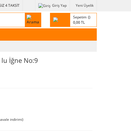
IZ 4 TAKSİT
Giriş Yap
Yeni Üyelik
Sepetim
0,00 TL
 lu İğne No:9
avale indirimi)