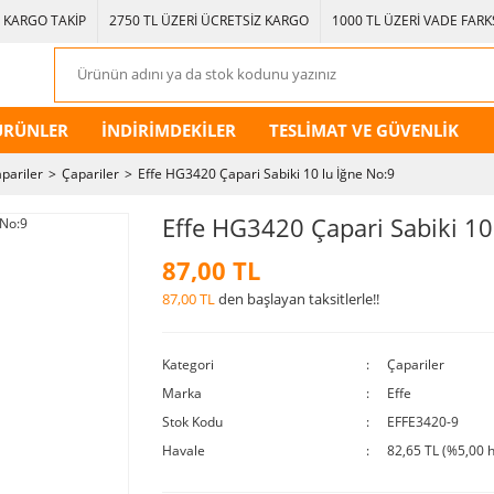
KARGO TAKİP
2750 TL ÜZERİ ÜCRETSİZ KARGO
1000 TL ÜZERİ VADE FARKS
ÜRÜNLER
İNDİRİMDEKİLER
TESLİMAT VE GÜVENLİK
apariler
Çapariler
Effe HG3420 Çapari Sabiki 10 lu İğne No:9
Effe HG3420 Çapari Sabiki 10
87,00 TL
87,00 TL
den başlayan taksitlerle!!
Kategori
Çapariler
Marka
Effe
Stok Kodu
EFFE3420-9
Havale
82,65 TL (%5,00 h