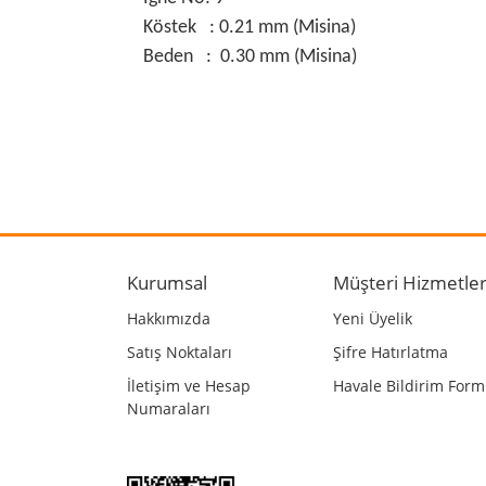
Köstek : 0.21 mm (Misina)
Beden : 0.30 mm (Misina)
Bu ürünün fiyat bilgisi, resim, ürün açıklamalarında
Görüş ve önerileriniz için teşekkür ederiz.
Ürün resmi kalitesiz, bozuk veya görüntülenemiyo
Ürün açıklamasında eksik bilgiler bulunuyor.
Kurumsal
Müşteri Hizmetler
Ürün bilgilerinde hatalar bulunuyor.
Hakkımızda
Yeni Üyelik
Ürün fiyatı diğer sitelerden daha pahalı.
Satış Noktaları
Şifre Hatırlatma
Bu ürüne benzer farklı alternatifler olmalı.
İletişim ve Hesap
Havale Bildirim For
Numaraları