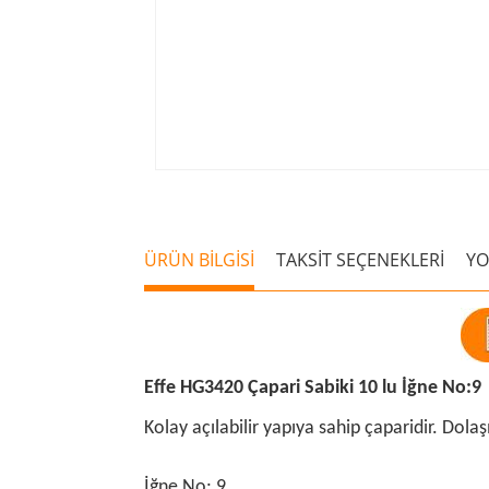
ÜRÜN BİLGİSİ
TAKSİT SEÇENEKLERİ
Y
Effe HG3420 Çapari Sabiki 10 lu İğne No:9
Kolay açılabilir yapıya sahip çaparidir. Dolaşm
İğne No: 9