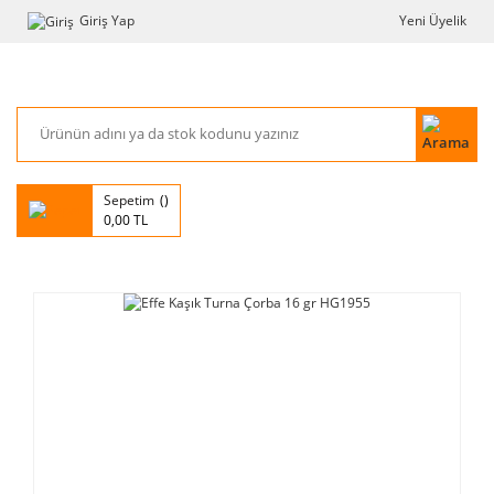
Giriş Yap
Yeni Üyelik
Sepetim
0,00 TL