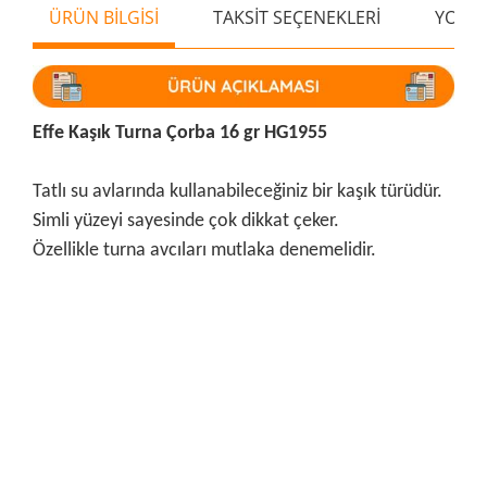
ÜRÜN BİLGİSİ
TAKSİT SEÇENEKLERİ
YORU
Effe Kaşık Turna Çorba 16 gr HG1955
Tatlı su avlarında kullanabileceğiniz bir kaşık türüdür.
Simli yüzeyi sayesinde çok dikkat çeker.
Özellikle turna avcıları mutlaka denemelidir.
Bu ürünün fiyat bilgisi, resim, ürün açıklamalarında ve diğer
konularda yetersiz gördüğünüz noktaları öneri formunu
Bu ürüne ilk yorumu siz yapın!
kullanarak tarafımıza iletebilirsiniz.
Görüş ve önerileriniz için teşekkür ederiz.
Yorum Yaz
Ürün resmi kalitesiz, bozuk veya görüntülenemiyor.