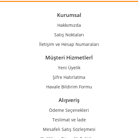
Ürün açıklamasında eksik bilgiler bulunuyor.
Ürün bilgilerinde hatalar bulunuyor.
Kurumsal
Ürün fiyatı diğer sitelerden daha pahalı.
Hakkımızda
Bu ürüne benzer farklı alternatifler olmalı.
Satış Noktaları
İletişim ve Hesap Numaraları
Müşteri Hizmetlerİ
Yeni Üyelik
Gönder
Şifre Hatırlatma
Havale Bildirim Formu
Alışveriş
Ödeme Seçenekleri
Teslimat ve İade
Mesafeli Satış Sözleşmesi