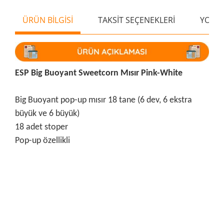
ÜRÜN BİLGİSİ
TAKSİT SEÇENEKLERİ
YORU
ESP Big Buoyant Sweetcorn Mısır Pink-White
Big Buoyant pop-up mısır 18 tane (6 dev, 6 ekstra
büyük ve 6 büyük)
18 adet stoper
Pop-up özellikli
Bu ürünün fiyat bilgisi, resim, ürün açıklamalarında ve diğer
konularda yetersiz gördüğünüz noktaları öneri formunu
Bu ürüne ilk yorumu siz yapın!
kullanarak tarafımıza iletebilirsiniz.
Görüş ve önerileriniz için teşekkür ederiz.