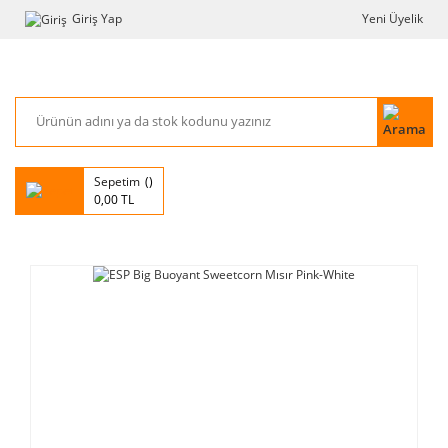
Giriş Yap
Yeni Üyelik
Sepetim
0,00 TL