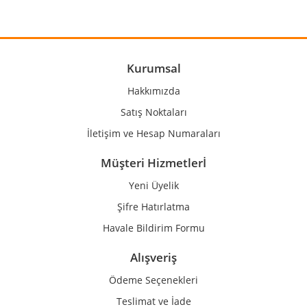
Yorum Yaz
Ürün resmi kalitesiz, bozuk veya görüntülenemiyor.
Ürün açıklamasında eksik bilgiler bulunuyor.
Ürün bilgilerinde hatalar bulunuyor.
Kurumsal
Ürün fiyatı diğer sitelerden daha pahalı.
Hakkımızda
Bu ürüne benzer farklı alternatifler olmalı.
Satış Noktaları
İletişim ve Hesap Numaraları
Müşteri Hizmetlerİ
Yeni Üyelik
Gönder
Şifre Hatırlatma
Havale Bildirim Formu
Alışveriş
Ödeme Seçenekleri
Teslimat ve İade