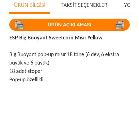
ÜRÜN BİLGİSİ
TAKSİT SEÇENEKLERİ
YORU
ESP Big Buoyant Sweetcorn Mısır Yellow
Big Buoyant pop-up mısır 18 tane (6 dev, 6 ekstra
büyük ve 6 büyük)
18 adet stoper
Pop-up özellikli
Bu ürünün fiyat bilgisi, resim, ürün açıklamalarında ve diğer
konularda yetersiz gördüğünüz noktaları öneri formunu
Bu ürüne ilk yorumu siz yapın!
kullanarak tarafımıza iletebilirsiniz.
Görüş ve önerileriniz için teşekkür ederiz.
Yorum Yaz