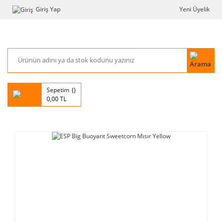
Giriş Yap
Yeni Üyelik
Sepetim
0,00 TL