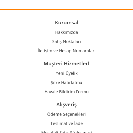
Ürün resmi kalitesiz, bozuk veya görüntülenemiyor.
Ürün açıklamasında eksik bilgiler bulunuyor.
Ürün bilgilerinde hatalar bulunuyor.
Kurumsal
Ürün fiyatı diğer sitelerden daha pahalı.
Hakkımızda
Bu ürüne benzer farklı alternatifler olmalı.
Satış Noktaları
İletişim ve Hesap Numaraları
Müşteri Hizmetlerİ
Yeni Üyelik
Gönder
Şifre Hatırlatma
Havale Bildirim Formu
Alışveriş
Ödeme Seçenekleri
Teslimat ve İade
Mesafeli Satış Sözleşmesi