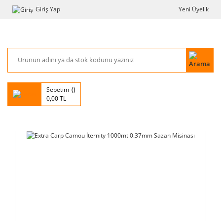
Giriş Yap
Yeni Üyelik
Sepetim
0,00 TL