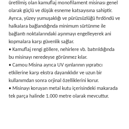
üretilmiş olan kamuflaj monofilament misinası genel
olarak güçlü ve düşük esneme katsayısına sahiptir.
Ayrıca, yüzey yumuşaklığı ve pürüzsüzlüğü fırdöndü ve
halkalara bağlandığında minimum sürtünme ile
bağlantı noktalarındaki aşınmayı engelleyerek ani
kopmalara karşı güvenlik sağlar.
• Kamuflaj rengi göllere, nehirlere vb. batırıldığında
bu misinayı neredeyse görünmez kılar.
• Camou Misina ayrıca UV ışınlarının yıpratıcı
etkilerine karşı ekstra dayanıklıdır ve uzun bir
kullanımdan sonra orjinal özelliklerini korur.
• Misinayı koruyan metal kutu içerisindeki makarada
tek parça halinde 1.000 metre olarak mevcuttur.
Bu ürünün fiyat bilgisi, resim, ürün açıklamalarında ve diğer
konularda yetersiz gördüğünüz noktaları öneri formunu