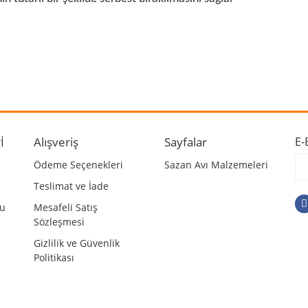
 ve diğer konularda yetersiz gördüğünüz noktaları öneri formunu kullanarak ta
Bu ürüne ilk yorumu siz yapın!
r.
Yorum Yaz
İ
Alışveriş
Sayfalar
E-
Ödeme Seçenekleri
Sazan Avı Malzemeleri
Teslimat ve İade
mu
Mesafeli Satış
Sözleşmesi
Gizlilik ve Güvenlik
Politikası
Gönder