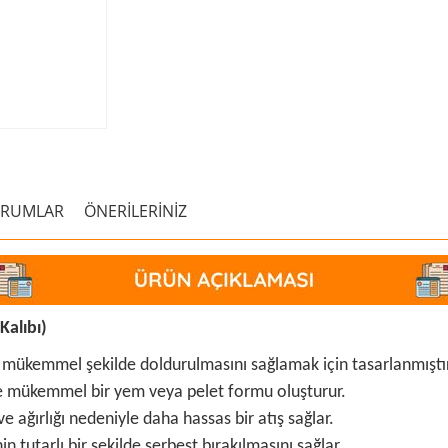
ORUMLAR
ÖNERİLERİNİZ
alıbı)
in mükemmel şekilde doldurulmasını sağlamak için tasarlanmıştır
ide mükemmel bir yem veya pelet formu oluşturur.
e ağırlığı nedeniyle daha hassas bir atış sağlar.
n tutarlı bir şekilde serbest bırakılmasını sağlar