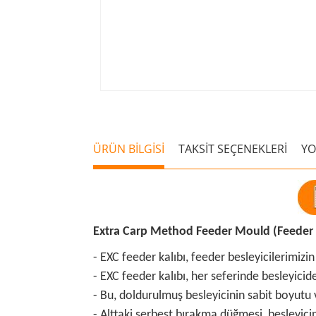
ÜRÜN BİLGİSİ
TAKSİT SEÇENEKLERİ
Y
Extra Carp Method Feeder Mould (Feeder K
- EXC feeder kalıbı, feeder besleyicilerimiz
- EXC feeder kalıbı, her seferinde besleyic
- Bu, doldurulmuş besleyicinin sabit boyutu v
- Alttaki serbest bırakma düğmesi, besleyicini