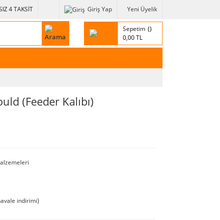
IZ 4 TAKSİT
Giriş Yap
Yeni Üyelik
Sepetim
0,00 TL
ld (Feeder Kalıbı)
alzemeleri
avale indirimi)