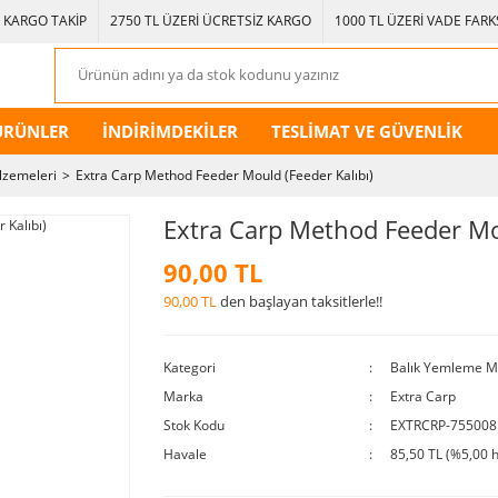
KARGO TAKİP
2750 TL ÜZERİ ÜCRETSİZ KARGO
1000 TL ÜZERİ VADE FARKS
ÜRÜNLER
İNDİRİMDEKİLER
TESLİMAT VE GÜVENLİK
lzemeleri
Extra Carp Method Feeder Mould (Feeder Kalıbı)
Extra Carp Method Feeder Mou
90,00 TL
90,00 TL
den başlayan taksitlerle!!
Kategori
Balık Yemleme M
Marka
Extra Carp
Stok Kodu
EXTRCRP-755008
Havale
85,50 TL (%5,00 h