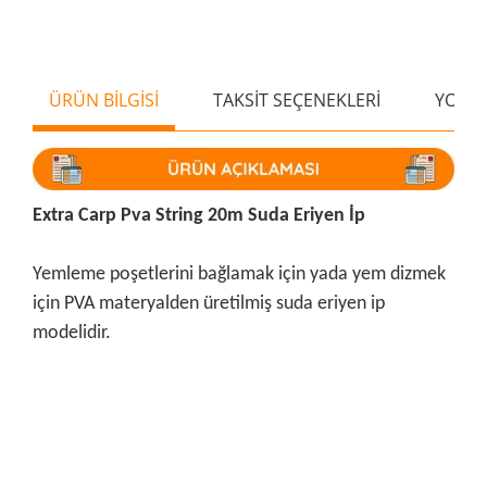
ÜRÜN BİLGİSİ
TAKSİT SEÇENEKLERİ
YORU
Extra Carp Pva String 20m Suda Eriyen İp
Yemleme poşetlerini bağlamak için yada yem dizmek
için PVA materyalden üretilmiş suda eriyen ip
modelidir.
Bu ürünün fiyat bilgisi, resim, ürün açıklamalarında ve diğer
konularda yetersiz gördüğünüz noktaları öneri formunu
Bu ürüne ilk yorumu siz yapın!
kullanarak tarafımıza iletebilirsiniz.