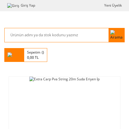
Giriş Yap
Yeni Üyelik
Sepetim
0,00 TL