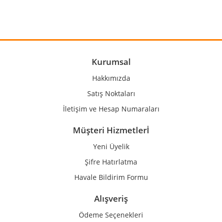
Görüş ve önerileriniz için teşekkür ederiz.
Yorum Yaz
Ürün resmi kalitesiz, bozuk veya görüntülenemiyor.
Ürün açıklamasında eksik bilgiler bulunuyor.
Ürün bilgilerinde hatalar bulunuyor.
Kurumsal
Ürün fiyatı diğer sitelerden daha pahalı.
Hakkımızda
Bu ürüne benzer farklı alternatifler olmalı.
Satış Noktaları
İletişim ve Hesap Numaraları
Müşteri Hizmetlerİ
Yeni Üyelik
Gönder
Şifre Hatırlatma
Havale Bildirim Formu
Alışveriş
Ödeme Seçenekleri