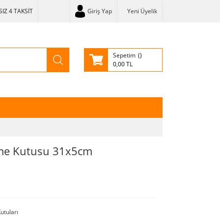
IZ 4 TAKSİT
Giriş Yap
Yeni Üyelik
Sepetim
0,00 TL
eme Kutusu 31x5cm
utuları