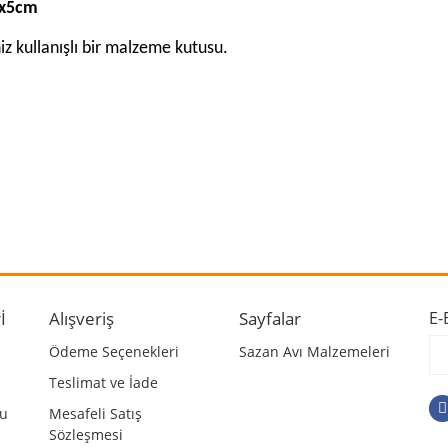
1x5cm
z kullanışlı bir malzeme kutusu.
 ve diğer konularda yetersiz gördüğünüz noktaları öneri formunu kullanarak ta
Bu ürüne ilk yorumu siz yapın!
r.
Yorum Yaz
İ
Alışveriş
Sayfalar
E-
Ödeme Seçenekleri
Sazan Avı Malzemeleri
Teslimat ve İade
mu
Mesafeli Satış
Sözleşmesi