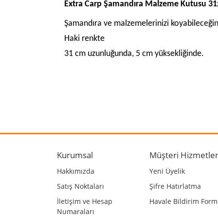
Extra Carp Şamandıra Malzeme Kutusu 3
Şamandıra ve malzemelerinizi koyabileceğini
Haki renkte
31 cm uzunluğunda, 5 cm yüksekliğinde.
Bu ürünün fiyat bilgisi, resim, ürün açıklamalarında
Görüş ve önerileriniz için teşekkür ederiz.
Ürün resmi kalitesiz, bozuk veya görüntülenemiyo
Ürün açıklamasında eksik bilgiler bulunuyor.
Kurumsal
Müşteri Hizmetler
Ürün bilgilerinde hatalar bulunuyor.
Hakkımızda
Yeni Üyelik
Ürün fiyatı diğer sitelerden daha pahalı.
Satış Noktaları
Şifre Hatırlatma
Bu ürüne benzer farklı alternatifler olmalı.
İletişim ve Hesap
Havale Bildirim For
Numaraları