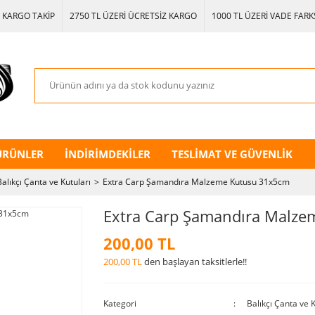
KARGO TAKİP
2750 TL ÜZERİ ÜCRETSİZ KARGO
1000 TL ÜZERİ VADE FARKS
ÜRÜNLER
İNDİRİMDEKİLER
TESLİMAT VE GÜVENLİK
Balıkçı Çanta ve Kutuları
Extra Carp Şamandıra Malzeme Kutusu 31x5cm
Extra Carp Şamandıra Malz
200,00 TL
200,00 TL
den başlayan taksitlerle!!
Kategori
Balıkçı Çanta ve K