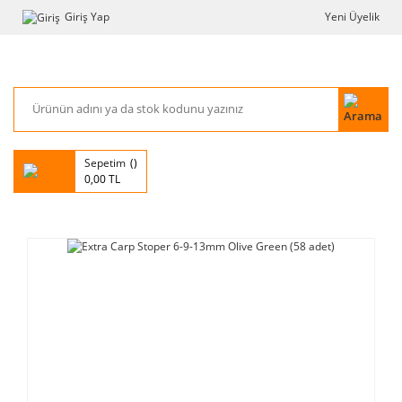
Giriş Yap
Yeni Üyelik
Sepetim
0,00 TL