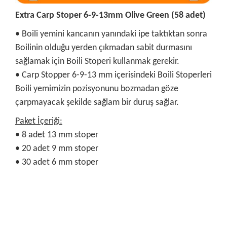
Extra Carp Stoper 6-9-13mm Olive Green (58 adet)
• Boili yemini kancanın yanındaki ipe taktıktan sonra
Boilinin olduğu yerden çıkmadan sabit durmasını
sağlamak için Boili Stoperi kullanmak gerekir.
• Carp Stopper 6-9-13 mm içerisindeki Boili Stoperleri
Boili yemimizin pozisyonunu bozmadan göze
çarpmayacak şekilde sağlam bir duruş sağlar.
Paket İçeriği:
• 8 adet 13 mm stoper
• 20 adet 9 mm stoper
• 30 adet 6 mm stoper
Bu ürünün fiyat bilgisi, resim, ürün açıklamalarında ve diğer
konularda yetersiz gördüğünüz noktaları öneri formunu
Bu ürüne ilk yorumu siz yapın!