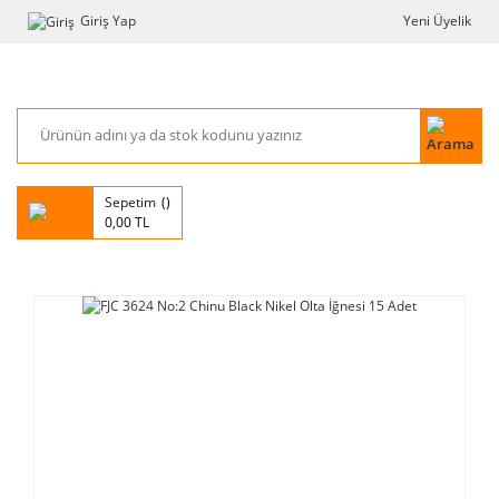
Giriş Yap
Yeni Üyelik
Sepetim
0,00 TL