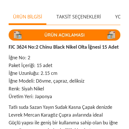
ÜRÜN BİLGİSİ
TAKSİT SEÇENEKLERİ
YORU
FJC 3624 No:2 Chinu Black Nikel Olta İğnesi 15 Adet
İğne No: 2
Paket İçeriği: 15 adet
İğne Uzunluğu: 2.15 cm
İğne Modeli: Dövme, çapraz, deliksiz
Renk: Siyah Nikel
Üretim Yeri: Japonya
Tatlı suda Sazan Yayın Sudak Kasna Çapak denizde
Levrek Mercan Karagöz Çupra avlarında ideal
Güçlü yapısı ile geniş bir kullanıma sahip olan bu iğne