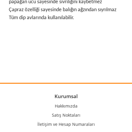
papağan ucu sayesinde sivriliğini kaybetmez
Çapraz özelliği sayesinde balığın ağzından sıyrılmaz
Tüm dip avlarında kullanılabilir.
Bu ürünün fiyat bilgisi, resim, ürün açıklamalarında ve diğer
konularda yetersiz gördüğünüz noktaları öneri formunu
Bu ürüne ilk yorumu siz yapın!
kullanarak tarafımıza iletebilirsiniz.
Görüş ve önerileriniz için teşekkür ederiz.
Yorum Yaz
Ürün resmi kalitesiz, bozuk veya görüntülenemiyor.
Ürün açıklamasında eksik bilgiler bulunuyor.
Ürün bilgilerinde hatalar bulunuyor.
Kurumsal
Ürün fiyatı diğer sitelerden daha pahalı.
Hakkımızda
Bu ürüne benzer farklı alternatifler olmalı.
Satış Noktaları
İletişim ve Hesap Numaraları