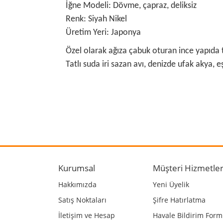
İğne Modeli: Dövme, çapraz, deliksiz
Renk: Siyah Nikel
Üretim Yeri: Japonya
Özel olarak ağıza çabuk oturan ince yapıda 
Tatlı suda iri sazan avı, denizde ufak akya, eşk
Bu ürünün fiyat bilgisi, resim, ürün açıklamalarında
Görüş ve önerileriniz için teşekkür ederiz.
Ürün resmi kalitesiz, bozuk veya görüntülenemiyo
Ürün açıklamasında eksik bilgiler bulunuyor.
Kurumsal
Müşteri Hizmetler
Ürün bilgilerinde hatalar bulunuyor.
Hakkımızda
Yeni Üyelik
Ürün fiyatı diğer sitelerden daha pahalı.
Satış Noktaları
Şifre Hatırlatma
Bu ürüne benzer farklı alternatifler olmalı.
İletişim ve Hesap
Havale Bildirim For