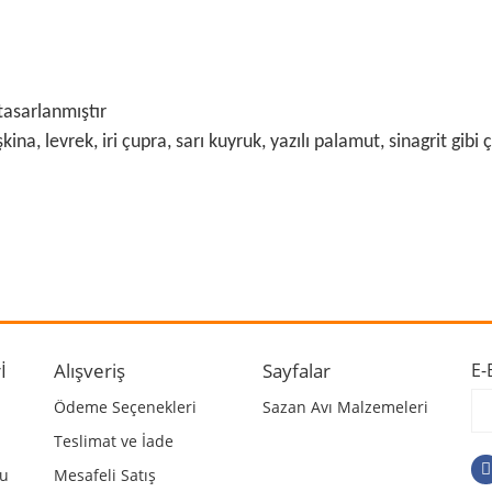
tasarlanmıştır
ina, levrek, iri çupra, sarı kuyruk, yazılı palamut, sinagrit gibi ç
 ve diğer konularda yetersiz gördüğünüz noktaları öneri formunu kullanarak ta
Bu ürüne ilk yorumu siz yapın!
r.
Yorum Yaz
İ
Alışveriş
Sayfalar
E-
Ödeme Seçenekleri
Sazan Avı Malzemeleri
Teslimat ve İade
mu
Mesafeli Satış