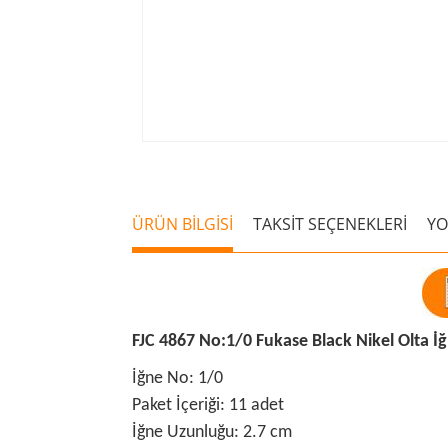
ÜRÜN BİLGİSİ
TAKSİT SEÇENEKLERİ
Y
FJC 4867 No:1/0 Fukase Black Nikel Olta İ
İğne No: 1/0
Paket İçeriği: 11 adet
İğne Uzunluğu: 2.7 cm