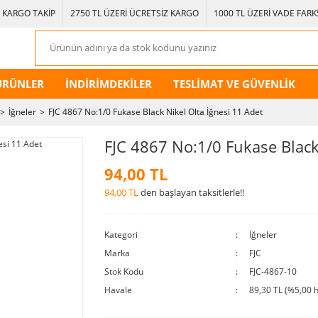
KARGO TAKİP
2750 TL ÜZERİ ÜCRETSİZ KARGO
1000 TL ÜZERİ VADE FARKS
ÜRÜNLER
İNDİRİMDEKİLER
TESLİMAT VE GÜVENLİK
İğneler
FJC 4867 No:1/0 Fukase Black Nikel Olta İğnesi 11 Adet
FJC 4867 No:1/0 Fukase Black
94,00 TL
94,00 TL
den başlayan taksitlerle!!
Kategori
İğneler
Marka
FJC
Stok Kodu
FJC-4867-10
Havale
89,30 TL (%5,00 h