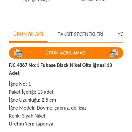
ÜRÜN BİLGİSİ
TAKSİT SEÇENEKLERİ
YORU
FJC 4867 No:1 Fukase Black Nikel Olta İğnesi 13
Adet
İğne No: 1
Paket İçeriği: 13 adet
İğne Uzunluğu: 2.5 cm
İğne Modeli: Dövme, çapraz, deliksiz
Renk: Siyah Nikel
Üretim Yeri: Japonya