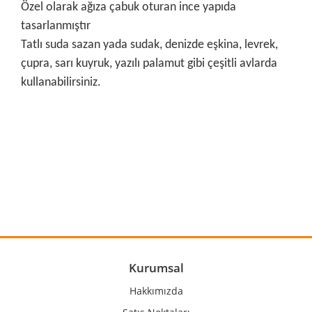
Özel olarak ağıza çabuk oturan ince yapıda
tasarlanmıştır
Tatlı suda sazan yada sudak, denizde eşkina, levrek,
çupra, sarı kuyruk, yazılı palamut gibi çeşitli avlarda
kullanabilirsiniz.
Bu ürünün fiyat bilgisi, resim, ürün açıklamalarında ve diğer
konularda yetersiz gördüğünüz noktaları öneri formunu
Bu ürüne ilk yorumu siz yapın!
kullanarak tarafımıza iletebilirsiniz.
Görüş ve önerileriniz için teşekkür ederiz.
Yorum Yaz
Ürün resmi kalitesiz, bozuk veya görüntülenemiyor.
Ürün açıklamasında eksik bilgiler bulunuyor.
Ürün bilgilerinde hatalar bulunuyor.
Kurumsal
Ürün fiyatı diğer sitelerden daha pahalı.
Hakkımızda
Bu ürüne benzer farklı alternatifler olmalı.