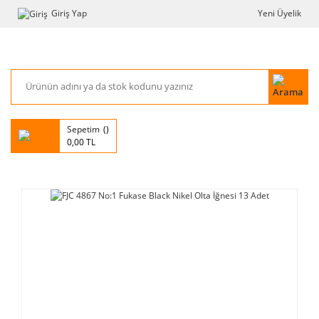
Giriş Yap
Yeni Üyelik
Sepetim
0,00 TL