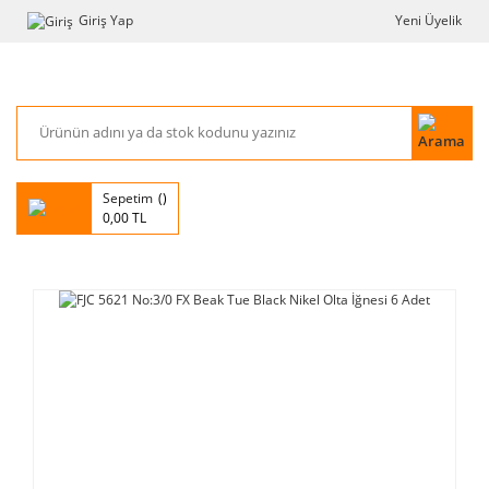
Giriş Yap
Yeni Üyelik
Sepetim
0,00 TL