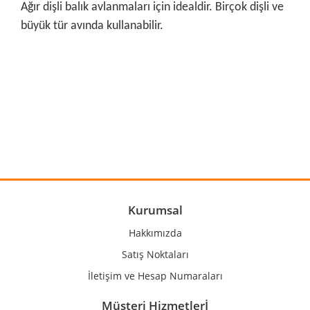
Ağır dişli balık avlanmaları için idealdir. Birçok dişli ve
büyük tür avında kullanabilir.
Bu ürünün fiyat bilgisi, resim, ürün açıklamalarında ve diğer
konularda yetersiz gördüğünüz noktaları öneri formunu
Bu ürüne ilk yorumu siz yapın!
kullanarak tarafımıza iletebilirsiniz.
Görüş ve önerileriniz için teşekkür ederiz.
Yorum Yaz
Ürün resmi kalitesiz, bozuk veya görüntülenemiyor.
Ürün açıklamasında eksik bilgiler bulunuyor.
Ürün bilgilerinde hatalar bulunuyor.
Kurumsal
Ürün fiyatı diğer sitelerden daha pahalı.
Hakkımızda
Bu ürüne benzer farklı alternatifler olmalı.
Satış Noktaları
İletişim ve Hesap Numaraları
Müşteri Hizmetlerİ