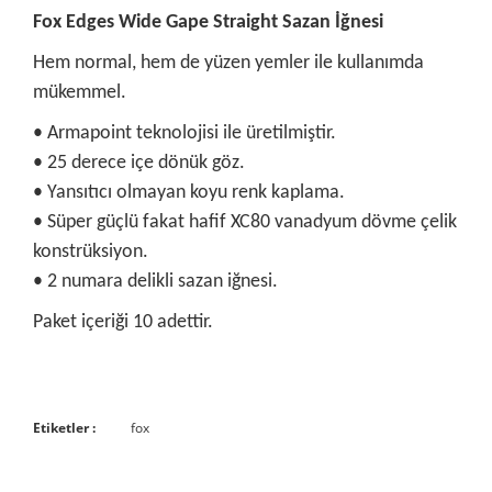
Fox Edges Wide Gape Straight Sazan İğnesi
Hem normal, hem de yüzen yemler ile kullanımda
mükemmel.
• Armapoint teknolojisi ile üretilmiştir.
• 25 derece içe dönük göz.
• Yansıtıcı olmayan koyu renk kaplama.
• Süper güçlü fakat hafif XC80 vanadyum dövme çelik
konstrüksiyon.
• 2 numara delikli sazan iğnesi.
Paket içeriği 10 adettir.
Bu ürünün fiyat bilgisi, resim, ürün açıklamalarında ve diğer
Etiketler :
fox
konularda yetersiz gördüğünüz noktaları öneri formunu
Bu ürüne ilk yorumu siz yapın!
kullanarak tarafımıza iletebilirsiniz.
Görüş ve önerileriniz için teşekkür ederiz.