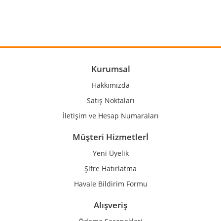
Yorum Yaz
Ürün resmi kalitesiz, bozuk veya görüntülenemiyor.
Ürün açıklamasında eksik bilgiler bulunuyor.
Ürün bilgilerinde hatalar bulunuyor.
Ürün fiyatı diğer sitelerden daha pahalı.
Kurumsal
Bu ürüne benzer farklı alternatifler olmalı.
Hakkımızda
Satış Noktaları
İletişim ve Hesap Numaraları
Müşteri Hizmetlerİ
Gönder
Yeni Üyelik
Şifre Hatırlatma
Havale Bildirim Formu
Alışveriş