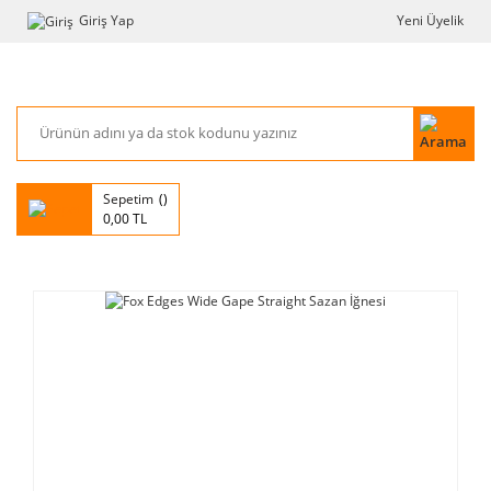
Giriş Yap
Yeni Üyelik
Sepetim
0,00 TL