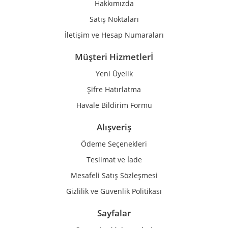
Hakkımızda
Bu ürüne benzer farklı alternatifler olmalı.
Satış Noktaları
İletişim ve Hesap Numaraları
Müşteri Hizmetlerİ
Yeni Üyelik
Gönder
Şifre Hatırlatma
Havale Bildirim Formu
Alışveriş
Ödeme Seçenekleri
Teslimat ve İade
Mesafeli Satış Sözleşmesi
Gizlilik ve Güvenlik Politikası
Sayfalar