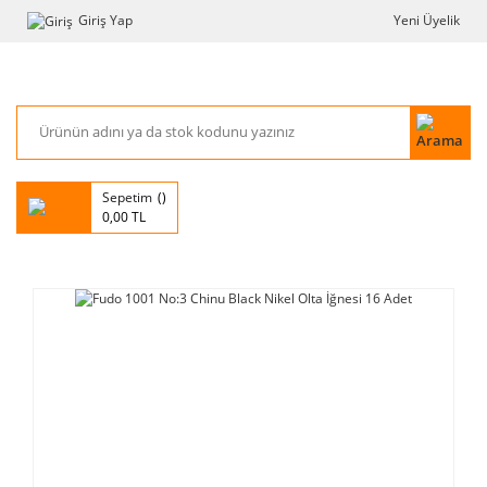
Giriş Yap
Yeni Üyelik
Sepetim
0,00 TL