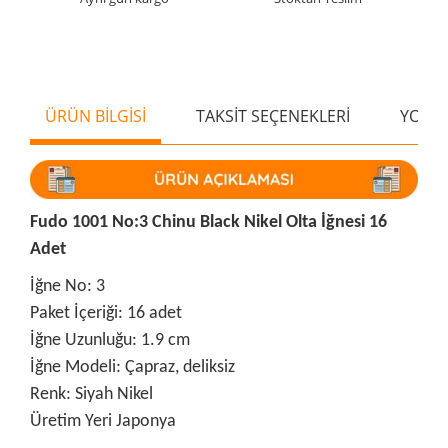
ÜRÜN BİLGİSİ
TAKSİT SEÇENEKLERİ
YORU
Fudo 1001 No:3 Chinu Black Nikel Olta İğnesi 16
Adet
İğne No: 3
Paket İçeriği: 16 adet
İğne Uzunluğu: 1.9 cm
İğne Modeli: Çapraz, deliksiz
Renk: Siyah Nikel
Üretim Yeri Japonya