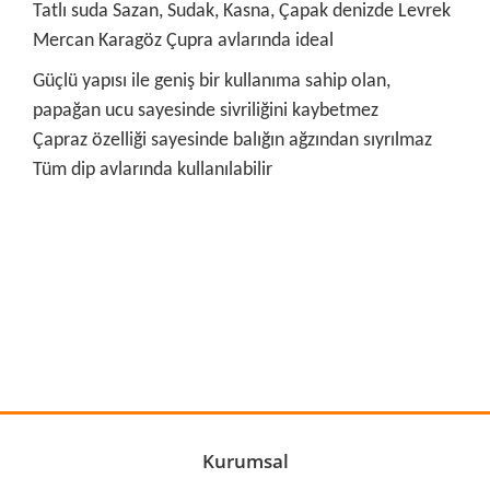
Tatlı suda Sazan, Sudak, Kasna, Çapak denizde Levrek
Mercan Karagöz Çupra avlarında ideal
Güçlü yapısı ile geniş bir kullanıma sahip olan,
papağan ucu sayesinde sivriliğini kaybetmez
Çapraz özelliği sayesinde balığın ağzından sıyrılmaz
Tüm dip avlarında kullanılabilir
Bu ürünün fiyat bilgisi, resim, ürün açıklamalarında ve diğer
konularda yetersiz gördüğünüz noktaları öneri formunu
Bu ürüne ilk yorumu siz yapın!
kullanarak tarafımıza iletebilirsiniz.
Görüş ve önerileriniz için teşekkür ederiz.
Yorum Yaz
Ürün resmi kalitesiz, bozuk veya görüntülenemiyor.
Ürün açıklamasında eksik bilgiler bulunuyor.
Ürün bilgilerinde hatalar bulunuyor.
Kurumsal
Ürün fiyatı diğer sitelerden daha pahalı.