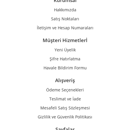
Kurumsal
Ürün fiyatı diğer sitelerden daha pahalı.
Hakkımızda
Bu ürüne benzer farklı alternatifler olmalı.
Satış Noktaları
İletişim ve Hesap Numaraları
Müşteri Hizmetlerİ
Yeni Üyelik
Gönder
Şifre Hatırlatma
Havale Bildirim Formu
Alışveriş
Ödeme Seçenekleri
Teslimat ve İade
Mesafeli Satış Sözleşmesi
Gizlilik ve Güvenlik Politikası
Sayfalar