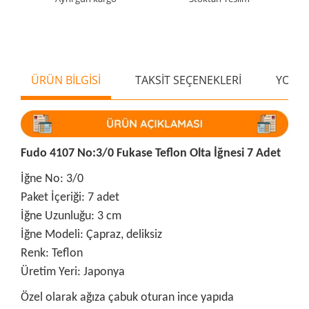
ÜRÜN BİLGİSİ
TAKSİT SEÇENEKLERİ
YORU
Fudo 4107 No:3/0 Fukase Teflon Olta İğnesi 7 Adet
İğne No: 3/0
Paket İçeriği: 7 adet
İğne Uzunluğu: 3 cm
İğne Modeli: Çapraz, deliksiz
Renk: Teflon
Üretim Yeri: Japonya
Özel olarak ağıza çabuk oturan ince yapıda