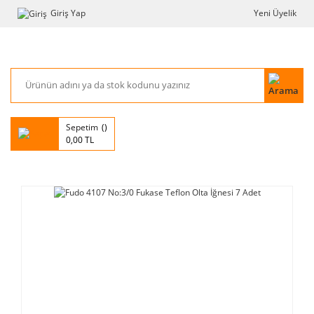
Giriş Yap
Yeni Üyelik
Sepetim
0,00 TL