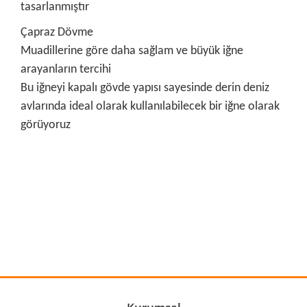
tasarlanmıştır
Çapraz Dövme
Muadillerine göre daha sağlam ve büyük iğne
arayanların tercihi
Bu iğneyi kapalı gövde yapısı sayesinde derin deniz
avlarında ideal olarak kullanılabilecek bir iğne olarak
görüyoruz
Bu ürünün fiyat bilgisi, resim, ürün açıklamalarında ve diğer
konularda yetersiz gördüğünüz noktaları öneri formunu
Bu ürüne ilk yorumu siz yapın!
kullanarak tarafımıza iletebilirsiniz.
Görüş ve önerileriniz için teşekkür ederiz.
Yorum Yaz
Ürün resmi kalitesiz, bozuk veya görüntülenemiyor.
Ürün açıklamasında eksik bilgiler bulunuyor.
Ürün bilgilerinde hatalar bulunuyor.