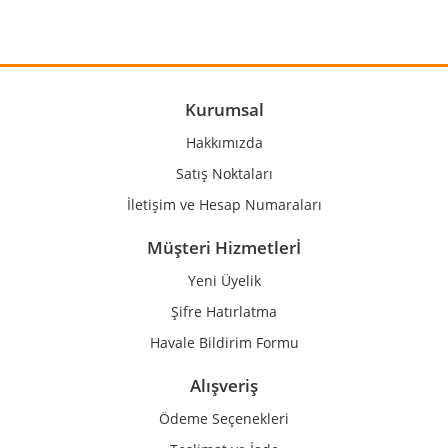
Yorum Yaz
Ürün resmi kalitesiz, bozuk veya görüntülenemiyor.
Ürün açıklamasında eksik bilgiler bulunuyor.
Ürün bilgilerinde hatalar bulunuyor.
Kurumsal
Ürün fiyatı diğer sitelerden daha pahalı.
Hakkımızda
Bu ürüne benzer farklı alternatifler olmalı.
Satış Noktaları
İletişim ve Hesap Numaraları
Müşteri Hizmetlerİ
Yeni Üyelik
Gönder
Şifre Hatırlatma
Havale Bildirim Formu
Alışveriş
Ödeme Seçenekleri