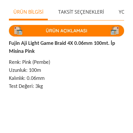
ÜRÜN BİLGİSİ
TAKSİT SEÇENEKLERİ
YORU
Fujin Aji Light Game Braid 4X 0.06mm 100mt. İp
Misina Pink
Renk: Pink (Pembe)
Uzunluk: 100m
Kalınlık: 0.06mm
Test Değeri: 3kg
Bu ürünün fiyat bilgisi, resim, ürün açıklamalarında ve diğer
konularda yetersiz gördüğünüz noktaları öneri formunu
Bu ürüne ilk yorumu siz yapın!
kullanarak tarafımıza iletebilirsiniz.
Görüş ve önerileriniz için teşekkür ederiz.