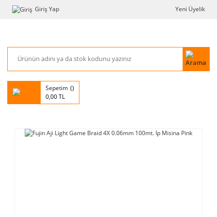
Giriş Yap
Yeni Üyelik
Sepetim
0,00 TL