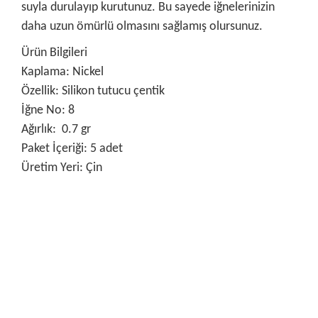
suyla durulayıp kurutunuz. Bu sayede iğnelerinizin
daha uzun ömürlü olmasını sağlamış olursunuz.
Ürün Bilgileri
Kaplama: Nickel
Özellik: Silikon tutucu çentik
İğne No: 8
Ağırlık: 0.7 gr
Paket İçeriği: 5 adet
Üretim Yeri: Çin
Bu ürünün fiyat bilgisi, resim, ürün açıklamalarında ve diğer
konularda yetersiz gördüğünüz noktaları öneri formunu
Bu ürüne ilk yorumu siz yapın!
kullanarak tarafımıza iletebilirsiniz.
Görüş ve önerileriniz için teşekkür ederiz.
Yorum Yaz
Ürün resmi kalitesiz, bozuk veya görüntülenemiyor.