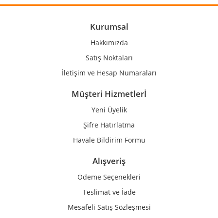
Ürün açıklamasında eksik bilgiler bulunuyor.
Ürün bilgilerinde hatalar bulunuyor.
Kurumsal
Ürün fiyatı diğer sitelerden daha pahalı.
Hakkımızda
Bu ürüne benzer farklı alternatifler olmalı.
Satış Noktaları
İletişim ve Hesap Numaraları
Müşteri Hizmetlerİ
Yeni Üyelik
Gönder
Şifre Hatırlatma
Havale Bildirim Formu
Alışveriş
Ödeme Seçenekleri
Teslimat ve İade
Mesafeli Satış Sözleşmesi