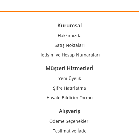
Ürün resmi kalitesiz, bozuk veya görüntülenemiyor.
Ürün açıklamasında eksik bilgiler bulunuyor.
Ürün bilgilerinde hatalar bulunuyor.
Kurumsal
Ürün fiyatı diğer sitelerden daha pahalı.
Hakkımızda
Bu ürüne benzer farklı alternatifler olmalı.
Satış Noktaları
İletişim ve Hesap Numaraları
Müşteri Hizmetlerİ
Yeni Üyelik
Gönder
Şifre Hatırlatma
Havale Bildirim Formu
Alışveriş
Ödeme Seçenekleri
Teslimat ve İade