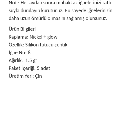
Not : Her avdan sonra muhakkak iğnelerinizi tatlı
suyla durulayıp kurutunuz. Bu sayede iğnelerinizin
daha uzun ömürlü olmasını sağlamış olursunuz.
Ürün Bilgileri
Kaplama: Nickel + glow
Özellik: Silikon tutucu çentik
İğne No: 8
Ağırlık: 1.5 gr
Paket İçeriği: 5 adet
Üretim Yeri: Çin
Bu ürünün fiyat bilgisi, resim, ürün açıklamalarında ve diğer
konularda yetersiz gördüğünüz noktaları öneri formunu
Bu ürüne ilk yorumu siz yapın!
kullanarak tarafımıza iletebilirsiniz.
Görüş ve önerileriniz için teşekkür ederiz.
Yorum Yaz