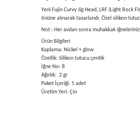
Yeni Fujin Curvy Jig Head, LRF (Light Rock Fi
önüne alınarak tasarlandı. Özel silikon tutuc
Not : Her avdan sonra muhakkak iğnelerinizi
Ürün Bilgileri
Kaplama: Nickel + glow
Özellik: Silikon tutucu çentik
İğne No: 8
Ağırlık: 2 gr
Paket İçeriği: 5 adet
Üretim Yeri: Çin
Bu ürünün fiyat bilgisi, resim, ürün açıklamalarında
Görüş ve önerileriniz için teşekkür ederiz.