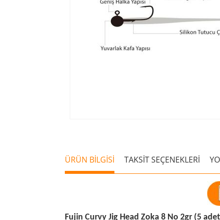
ÜRÜN BİLGİSİ
TAKSİT SEÇENEKLERİ
Y
Fujin Curvy Jig Head Zoka 8 No 2gr (5 ade