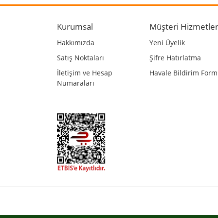
Ürün resmi kalitesiz, bozuk veya görüntülenemiyo
Ürün açıklamasında eksik bilgiler bulunuyor.
Kurumsal
Müşteri Hizmetler
Ürün bilgilerinde hatalar bulunuyor.
Hakkımızda
Yeni Üyelik
Ürün fiyatı diğer sitelerden daha pahalı.
Satış Noktaları
Şifre Hatırlatma
Bu ürüne benzer farklı alternatifler olmalı.
İletişim ve Hesap
Havale Bildirim For
Numaraları