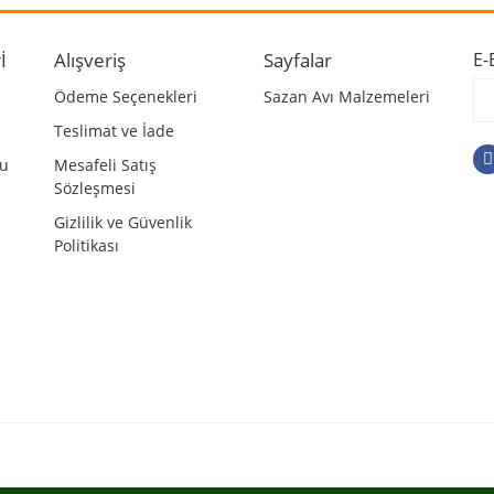
r.
Yorum Yaz
İ
Alışveriş
Sayfalar
E-
Ödeme Seçenekleri
Sazan Avı Malzemeleri
Teslimat ve İade
mu
Mesafeli Satış
Sözleşmesi
Gizlilik ve Güvenlik
Politikası
Gönder