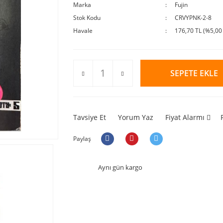
Marka
Fujin
Stok Kodu
CRVYPNK-2-8
Havale
176,70 TL (%5,00 
SEPETE EKLE
Tavsiye Et
Yorum Yaz
Fiyat Alarmı
Paylaş
Aynı gün kargo