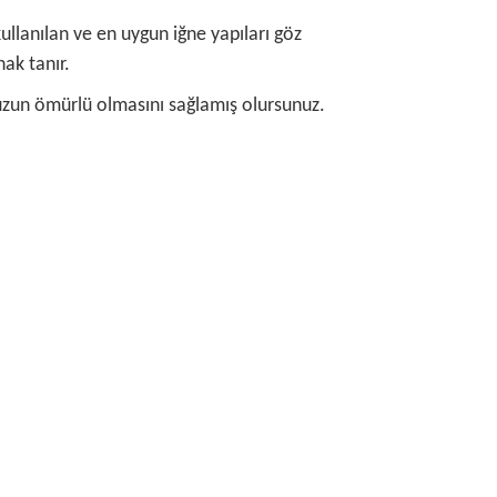
kullanılan ve en uygun iğne yapıları göz
ak tanır.
 uzun ömürlü olmasını sağlamış olursunuz.
rafımıza iletebilirsiniz.