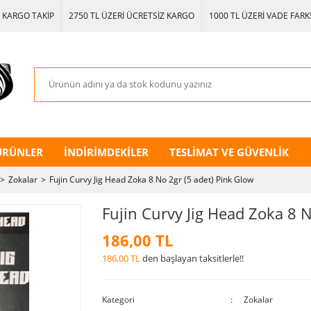
KARGO TAKİP
2750 TL ÜZERİ ÜCRETSİZ KARGO
1000 TL ÜZERİ VADE FARKS
ÜRÜNLER
İNDİRİMDEKİLER
TESLİMAT VE GÜVENLİK
Zokalar
Fujin Curvy Jig Head Zoka 8 No 2gr (5 adet) Pink Glow
Fujin Curvy Jig Head Zoka 8 N
186,00 TL
186,00 TL
den başlayan taksitlerle!!
Kategori
Zokalar