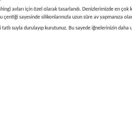
shing) avları için özel olarak tasarlandı. Denizlerimizde en çok 
u çentiği sayesinde silikonlarınızla uzun süre av yapmanıza olan
 tatlı suyla durulayıp kurutunuz. Bu sayede iğnelerinizin daha
 ve diğer konularda yetersiz gördüğünüz noktaları öneri formunu kullanarak ta
Bu ürüne ilk yorumu siz yapın!