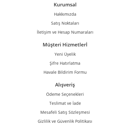
Ürün bilgilerinde hatalar bulunuyor.
Kurumsal
Ürün fiyatı diğer sitelerden daha pahalı.
Hakkımızda
Bu ürüne benzer farklı alternatifler olmalı.
Satış Noktaları
İletişim ve Hesap Numaraları
Müşteri Hizmetlerİ
Yeni Üyelik
Gönder
Şifre Hatırlatma
Havale Bildirim Formu
Alışveriş
Ödeme Seçenekleri
Teslimat ve İade
Mesafeli Satış Sözleşmesi
Gizlilik ve Güvenlik Politikası