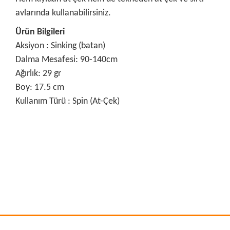
avlarında kullanabilirsiniz.
Ürün Bilgileri
Aksiyon : Sinking (batan)
Dalma Mesafesi: 90-140cm
Ağırlık: 29 gr
Boy: 17.5 cm
Kullanım Türü : Spin (At-Çek)
Bu ürünün fiyat bilgisi, resim, ürün açıklamalarında ve diğer
konularda yetersiz gördüğünüz noktaları öneri formunu
Bu ürüne ilk yorumu siz yapın!
kullanarak tarafımıza iletebilirsiniz.
Görüş ve önerileriniz için teşekkür ederiz.
Yorum Yaz
Ürün resmi kalitesiz, bozuk veya görüntülenemiyor.
Ürün açıklamasında eksik bilgiler bulunuyor.