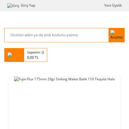
Giriş Yap
Yeni Üyelik
Sepetim
0,00 TL