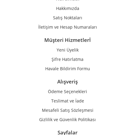
Ürün fiyatı diğer sitelerden daha pahalı.
Hakkımızda
Bu ürüne benzer farklı alternatifler olmalı.
Satış Noktaları
İletişim ve Hesap Numaraları
Müşteri Hizmetlerİ
Yeni Üyelik
Gönder
Şifre Hatırlatma
Havale Bildirim Formu
Alışveriş
Ödeme Seçenekleri
Teslimat ve İade
Mesafeli Satış Sözleşmesi
Gizlilik ve Güvenlik Politikası
Sayfalar