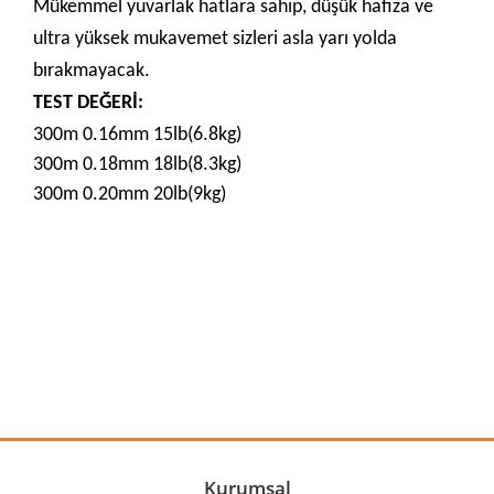
Mükemmel yuvarlak hatlara sahip, düşük hafıza ve
ultra yüksek mukavemet sizleri asla yarı yolda
bırakmayacak.
TEST DEĞERİ:
300m 0.16mm 15lb(6.8kg)
300m 0.18mm 18lb(8.3kg)
300m 0.20mm 20lb(9kg)
Bu ürünün fiyat bilgisi, resim, ürün açıklamalarında ve diğer
konularda yetersiz gördüğünüz noktaları öneri formunu
Bu ürüne ilk yorumu siz yapın!
kullanarak tarafımıza iletebilirsiniz.
Görüş ve önerileriniz için teşekkür ederiz.
Yorum Yaz
Ürün resmi kalitesiz, bozuk veya görüntülenemiyor.
Ürün açıklamasında eksik bilgiler bulunuyor.
Ürün bilgilerinde hatalar bulunuyor.
Kurumsal