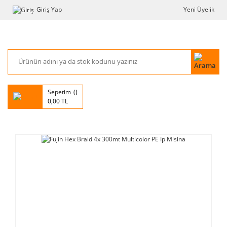
Giriş Yap
Yeni Üyelik
Sepetim
0,00 TL