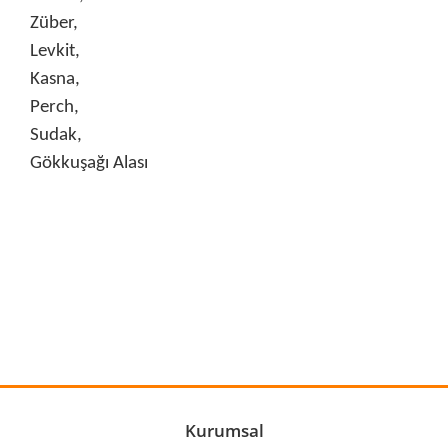
Züber,
Levkit,
Kasna,
Perch,
Sudak,
Gökkuşağı Alası
Bu ürünün fiyat bilgisi, resim, ürün açıklamalarında ve diğer
konularda yetersiz gördüğünüz noktaları öneri formunu
Bu ürüne ilk yorumu siz yapın!
kullanarak tarafımıza iletebilirsiniz.
Görüş ve önerileriniz için teşekkür ederiz.
Yorum Yaz
Ürün resmi kalitesiz, bozuk veya görüntülenemiyor.
Ürün açıklamasında eksik bilgiler bulunuyor.
Ürün bilgilerinde hatalar bulunuyor.
Kurumsal