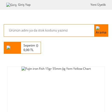
Giriş Yap
Yeni Üyelik
Sepetim
0,00 TL