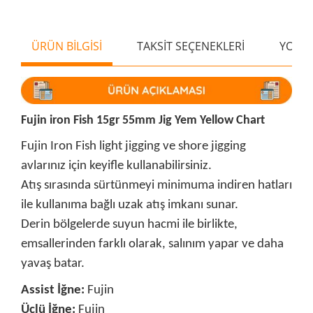
ÜRÜN BİLGİSİ
TAKSİT SEÇENEKLERİ
YORU
Fujin iron Fish 15gr 55mm Jig Yem Yellow Chart
Fujin Iron Fish light jigging ve shore jigging
avlarınız için keyifle kullanabilirsiniz.
Atış sırasında sürtünmeyi minimuma indiren hatları
ile kullanıma bağlı uzak atış imkanı sunar.
Derin bölgelerde suyun hacmi ile birlikte,
emsallerinden farklı olarak, salınım yapar ve daha
yavaş batar.
Assist İğne:
Fujin
Üçlü İğne:
Fujin