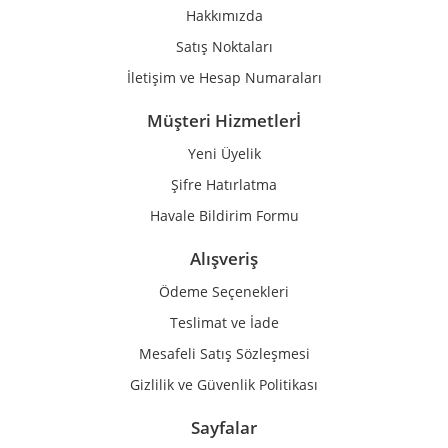
Ürün fiyatı diğer sitelerden daha pahalı.
Hakkımızda
Bu ürüne benzer farklı alternatifler olmalı.
Satış Noktaları
İletişim ve Hesap Numaraları
Müşteri Hizmetlerİ
Yeni Üyelik
Gönder
Şifre Hatırlatma
Havale Bildirim Formu
Alışveriş
Ödeme Seçenekleri
Teslimat ve İade
Mesafeli Satış Sözleşmesi
Gizlilik ve Güvenlik Politikası
Sayfalar