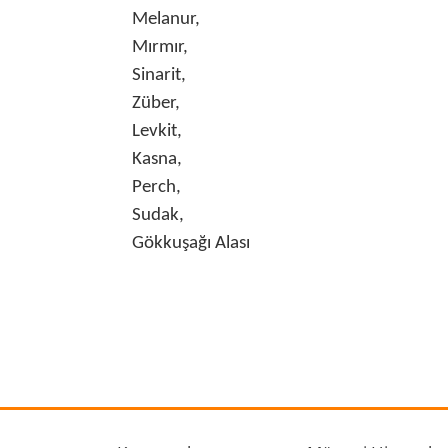
Melanur,
Mırmır,
Sinarit,
Züber,
Levkit,
Kasna,
Perch,
Sudak,
Gökkuşağı Alası
Bu ürünün fiyat bilgisi, resim, ürün açıklamalarında
Görüş ve önerileriniz için teşekkür ederiz.
Ürün resmi kalitesiz, bozuk veya görüntülenemiyo
Ürün açıklamasında eksik bilgiler bulunuyor.