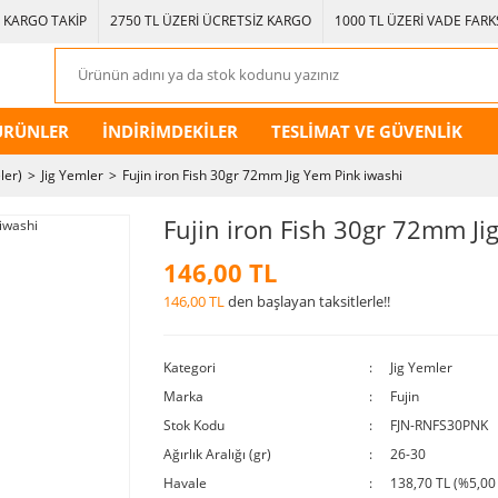
KARGO TAKİP
2750 TL ÜZERİ ÜCRETSİZ KARGO
1000 TL ÜZERİ VADE FARKS
ÜRÜNLER
İNDİRİMDEKİLER
TESLİMAT VE GÜVENLİK
ler)
Jig Yemler
Fujin iron Fish 30gr 72mm Jig Yem Pink iwashi
Fujin iron Fish 30gr 72mm Ji
146,00 TL
146,00 TL
den başlayan taksitlerle!!
Kategori
Jig Yemler
Marka
Fujin
Stok Kodu
FJN-RNFS30PNK
Ağırlık Aralığı (gr)
26-30
Havale
138,70 TL (%5,00 