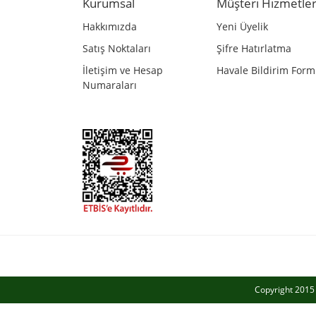
Kurumsal
Müşteri Hizmetler
Ürün bilgilerinde hatalar bulunuyor.
Hakkımızda
Yeni Üyelik
Ürün fiyatı diğer sitelerden daha pahalı.
Satış Noktaları
Şifre Hatırlatma
Bu ürüne benzer farklı alternatifler olmalı.
İletişim ve Hesap
Havale Bildirim For
Numaraları
Copyright 2015 a