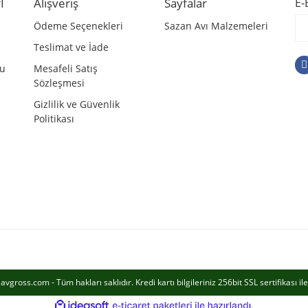
İ
Alışveriş
Sayfalar
E-
Ödeme Seçenekleri
Sazan Avı Malzemeleri
Teslimat ve İade
mu
Mesafeli Satış
Sözleşmesi
Gizlilik ve Güvenlik
Politikası
Gönder
vgross.com - Tüm hakları saklıdır. Kredi kartı bilgileriniz 256bit SSL sertifikası i
ile
ideasoft
e-