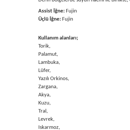
Derin bölgelerde suyun hacmi ile birlikte,
Assist İğne:
Fujin
Üçlü İğne:
Fujin
Kullanım alanları;
Torik,
Palamut,
Lambuka,
Lüfer,
Yazılı Orkinos,
Zargana,
Akya,
Kuzu,
Tral,
Levrek,
Iskarmoz,