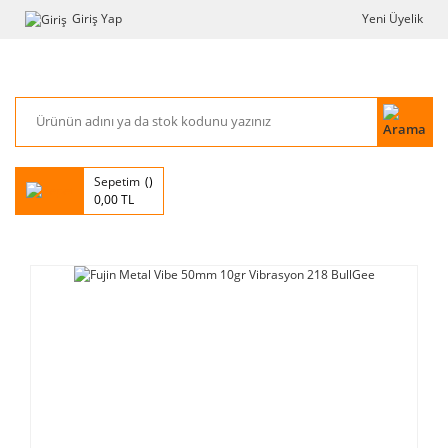
Giriş Yap
Yeni Üyelik
Sepetim
0,00 TL