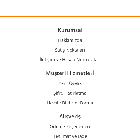
Yorum Yaz
Ürün resmi kalitesiz, bozuk veya görüntülenemiyor.
Ürün açıklamasında eksik bilgiler bulunuyor.
Ürün bilgilerinde hatalar bulunuyor.
Kurumsal
Ürün fiyatı diğer sitelerden daha pahalı.
Hakkımızda
Bu ürüne benzer farklı alternatifler olmalı.
Satış Noktaları
İletişim ve Hesap Numaraları
Müşteri Hizmetlerİ
Yeni Üyelik
Gönder
Şifre Hatırlatma
Havale Bildirim Formu
Alışveriş
Ödeme Seçenekleri
Teslimat ve İade