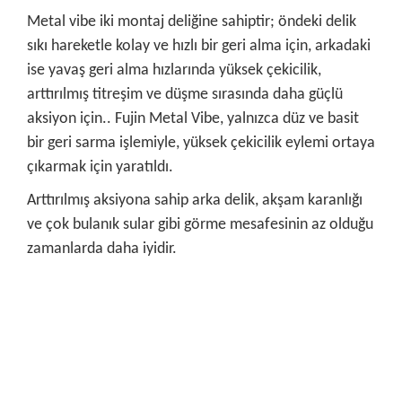
Metal vibe iki montaj deliğine sahiptir; öndeki delik
sıkı hareketle kolay ve hızlı bir geri alma için, arkadaki
ise yavaş geri alma hızlarında yüksek çekicilik,
arttırılmış titreşim ve düşme sırasında daha güçlü
aksiyon için.. Fujin Metal Vibe, yalnızca düz ve basit
bir geri sarma işlemiyle, yüksek çekicilik eylemi ortaya
çıkarmak için yaratıldı.
Arttırılmış aksiyona sahip arka delik, akşam karanlığı
ve çok bulanık sular gibi görme mesafesinin az olduğu
zamanlarda daha iyidir.
Bu ürünün fiyat bilgisi, resim, ürün açıklamalarında ve diğer
konularda yetersiz gördüğünüz noktaları öneri formunu
Bu ürüne ilk yorumu siz yapın!
kullanarak tarafımıza iletebilirsiniz.
Görüş ve önerileriniz için teşekkür ederiz.