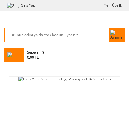
Giriş Yap
Yeni Üyelik
Sepetim
0,00 TL