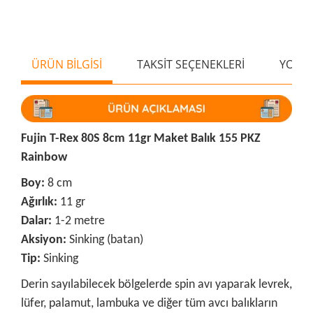
ÜRÜN BİLGİSİ
TAKSİT SEÇENEKLERİ
YORU
Fujin T-Rex 80S 8cm 11gr Maket Balık 155 PKZ
Rainbow
Boy:
8 cm
Ağırlık:
11 gr
Dalar:
1-2 metre
Aksiyon:
Sinking (batan)
Tip:
Sinking
Derin sayılabilecek bölgelerde spin avı yaparak levrek,
lüfer, palamut, lambuka ve diğer tüm avcı balıkların