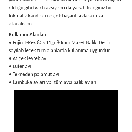
yaratmaktadır. Düz sarıma hatta sırtı yapmaya uygun
olduğu gibi twich aksiyonu da yapabileceğiniz bu
lokmalık kandırıcı ile çok başarılı avlara imza
atacaksınız.
Kullanım Alanları
• Fujin T-Rex 80S 11gr 80mm Maket Balık, Derin
sayılabilecek tüm alanlarda kullanıma uygundur.
• At çek levrek avı
• Lüfer avı
• Tekneden palamut avı
• Lambuka avları vb. tüm avcı balık avları