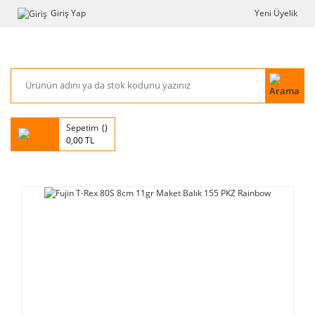
Giriş Yap
Yeni Üyelik
Sepetim
0,00 TL