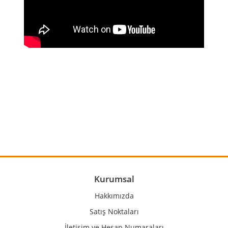
Bu ürünün fiyat bilgisi, resim, ürün açıklamalarında ve diğer
konularda yetersiz gördüğünüz noktaları öneri formunu
Bu ürüne ilk yorumu siz yapın!
kullanarak tarafımıza iletebilirsiniz.
Görüş ve önerileriniz için teşekkür ederiz.
Yorum Yaz
Ürün resmi kalitesiz, bozuk veya görüntülenemiyor.
Ürün açıklamasında eksik bilgiler bulunuyor.
Ürün bilgilerinde hatalar bulunuyor.
Kurumsal
Ürün fiyatı diğer sitelerden daha pahalı.
Hakkımızda
Bu ürüne benzer farklı alternatifler olmalı.
Satış Noktaları
İletişim ve Hesap Numaraları