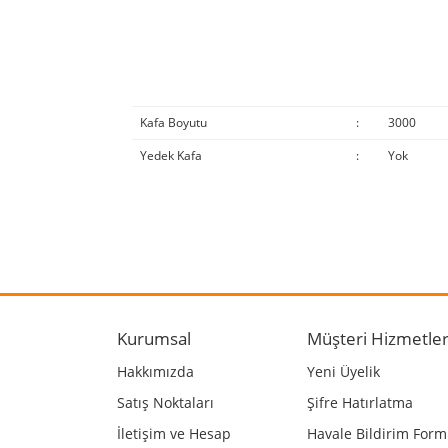
Kafa Boyutu
:
3000
Yedek Kafa
:
Yok
Bu ürünün fiyat bilgisi, resim, ürün açıklamalarında
Görüş ve önerileriniz için teşekkür ederiz.
Ürün resmi kalitesiz, bozuk veya görüntülenemiyo
Ürün açıklamasında eksik bilgiler bulunuyor.
Kurumsal
Müşteri Hizmetler
Ürün bilgilerinde hatalar bulunuyor.
Hakkımızda
Yeni Üyelik
Ürün fiyatı diğer sitelerden daha pahalı.
Satış Noktaları
Şifre Hatırlatma
Bu ürüne benzer farklı alternatifler olmalı.
İletişim ve Hesap
Havale Bildirim For