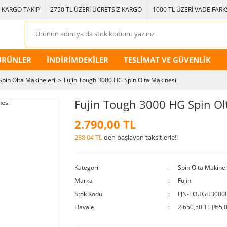
KARGO TAKİP
2750 TL ÜZERİ ÜCRETSİZ KARGO
1000 TL ÜZERİ VADE FARKS
ÜRÜNLER
İNDİRİMDEKİLER
TESLİMAT VE GÜVENLİK
Spin Olta Makineleri
Fujin Tough 3000 HG Spin Olta Makinesi
Fujin Tough 3000 HG Spin Ol
2.790,00 TL
288,04 TL
den başlayan taksitlerle!!
Kategori
Spin Olta Makinel
Marka
Fujin
Stok Kodu
FJN-TOUGH3000
Havale
2.650,50 TL (%5,0