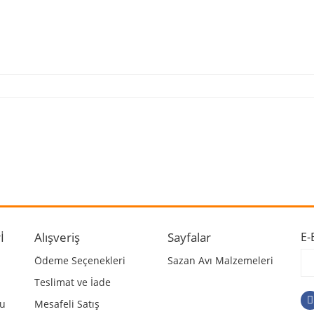
 ve diğer konularda yetersiz gördüğünüz noktaları öneri formunu kullanarak ta
Bu ürüne ilk yorumu siz yapın!
r.
Yorum Yaz
İ
Alışveriş
Sayfalar
E-
Ödeme Seçenekleri
Sazan Avı Malzemeleri
Teslimat ve İade
mu
Mesafeli Satış