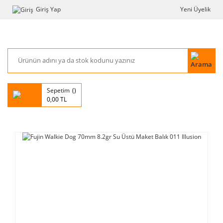
Giriş Yap
Yeni Üyelik
Sepetim
0,00 TL