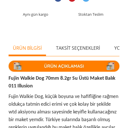
Aynı gün kargo
Stoktan Teslim
ÜRÜN BİLGİSİ
TAKSİT SEÇENEKLERİ
YORU
Fujin Walkie Dog 70mm 8.2gr Su Üstü Maket Balık
011 Illusion
Fujin Walkie Dog, küçük boyuna ve hafifliğine rağmen
oldukça tatmin edici erimi ve çok kolay bir şekilde
wtd aksiyonu alması sayesinde keyifle kullanacağınız
bir maket yemdir. Türkiye sularında başarılı olmuş
renklerin uygulandığı bu maket balık özellikle avcılar