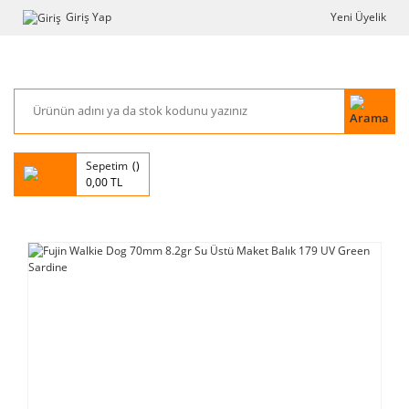
Giriş Yap
Yeni Üyelik
Sepetim
0,00 TL