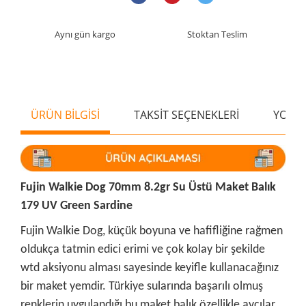
Aynı gün kargo
Stoktan Teslim
ÜRÜN BİLGİSİ
TAKSİT SEÇENEKLERİ
YORU
Fujin Walkie Dog 70mm 8.2gr Su Üstü Maket Balık
179 UV Green Sardine
Fujin Walkie Dog, küçük boyuna ve hafifliğine rağmen
oldukça tatmin edici erimi ve çok kolay bir şekilde
wtd aksiyonu alması sayesinde keyifle kullanacağınız
bir maket yemdir. Türkiye sularında başarılı olmuş
renklerin uygulandığı bu maket balık özellikle avcılar