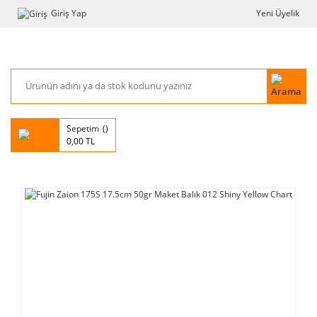
Giriş Yap
Yeni Üyelik
Sepetim
0,00 TL