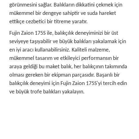
görünmesini sağlar. Balıkların dikkatini çekmek için
mükemmel bir dengeye sahiptir ve suda hareket
ettikçe cezbetici bir titreme yaratır.
Fujin Zaion 175S ile, balıkçılık deneyiminizi bir üst
seviyeye taşıyabilir ve büyük balıkları yakalamak için
en iyi aracı kullanabilirsiniz. Kaliteli malzeme,
mükemmel tasarım ve etkileyici performansın bir
araya geldiği bu maket balık, her balıkçının takımında
olması gereken bir ekipman parçasıdır. Başarılı bir
balıkçılık deneyimi için Fujin Zaion 175S'yi tercih edin
ve büyük trofe balıkları yakalayın.
Bu ürünün fiyat bilgisi, resim, ürün açıklamalarında ve diğer
konularda yetersiz gördüğünüz noktaları öneri formunu
Bu ürüne ilk yorumu siz yapın!
kullanarak tarafımıza iletebilirsiniz.
Görüş ve önerileriniz için teşekkür ederiz.