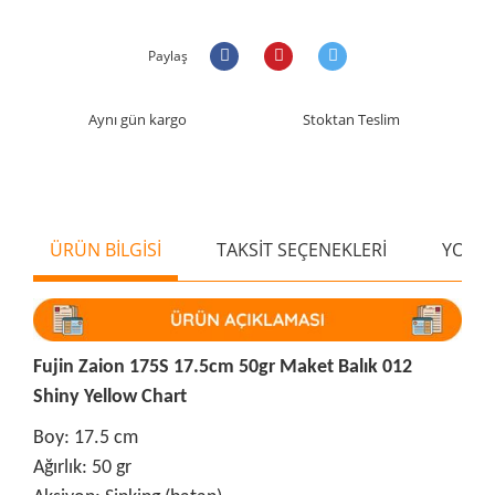
Paylaş
Aynı gün kargo
Stoktan Teslim
ÜRÜN BİLGİSİ
TAKSİT SEÇENEKLERİ
YORU
Fujin Zaion 175S 17.5cm 50gr Maket Balık 012
Shiny Yellow Chart
Boy: 17.5 cm
Ağırlık: 50 gr