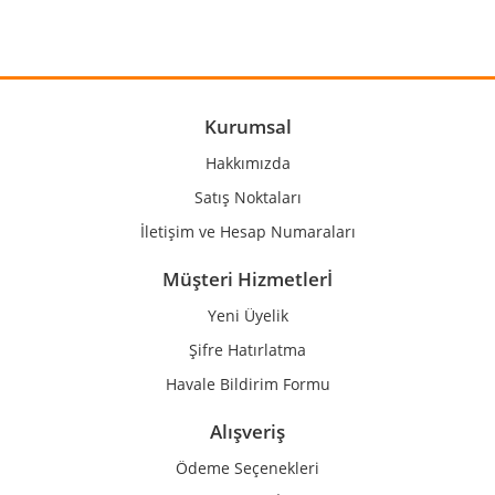
Yorum Yaz
Ürün resmi kalitesiz, bozuk veya görüntülenemiyor.
Ürün açıklamasında eksik bilgiler bulunuyor.
Ürün bilgilerinde hatalar bulunuyor.
Kurumsal
Ürün fiyatı diğer sitelerden daha pahalı.
Hakkımızda
Bu ürüne benzer farklı alternatifler olmalı.
Satış Noktaları
İletişim ve Hesap Numaraları
Müşteri Hizmetlerİ
Yeni Üyelik
Gönder
Şifre Hatırlatma
Havale Bildirim Formu
Alışveriş
Ödeme Seçenekleri