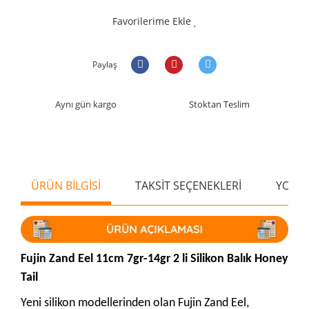
Favorilerime Ekle
Paylaş
Aynı gün kargo
Stoktan Teslim
ÜRÜN BİLGİSİ
TAKSİT SEÇENEKLERİ
YORU
Fujin Zand Eel 11cm 7gr-14gr 2 li Silikon Balık Honey
Tail
Yeni silikon modellerinden olan Fujin Zand Eel,