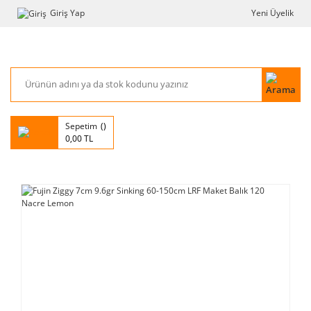
Giriş Yap
Yeni Üyelik
Sepetim
0,00 TL