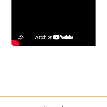
Bu ürünün fiyat bilgisi, resim, ürün açıklamalarında ve diğer
konularda yetersiz gördüğünüz noktaları öneri formunu
Bu ürüne ilk yorumu siz yapın!
kullanarak tarafımıza iletebilirsiniz.
Görüş ve önerileriniz için teşekkür ederiz.
Yorum Yaz
Ürün resmi kalitesiz, bozuk veya görüntülenemiyor.
Ürün açıklamasında eksik bilgiler bulunuyor.
Ürün bilgilerinde hatalar bulunuyor.