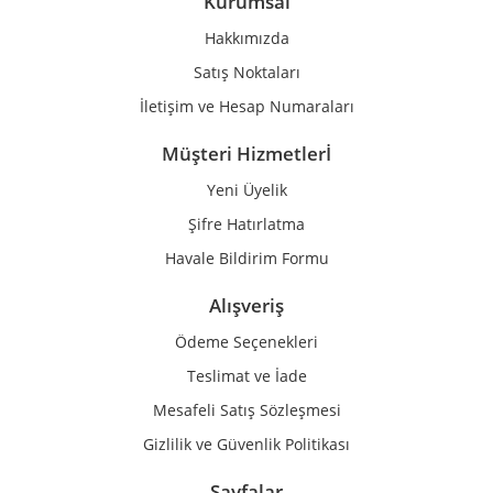
Kurumsal
Ürün fiyatı diğer sitelerden daha pahalı.
Hakkımızda
Bu ürüne benzer farklı alternatifler olmalı.
Satış Noktaları
İletişim ve Hesap Numaraları
Müşteri Hizmetlerİ
Yeni Üyelik
Gönder
Şifre Hatırlatma
Havale Bildirim Formu
Alışveriş
Ödeme Seçenekleri
Teslimat ve İade
Mesafeli Satış Sözleşmesi
Gizlilik ve Güvenlik Politikası
Sayfalar