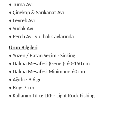
• Turna Avı
• Çinekop & Sarıkanat Avı
• Levrek Avı
• Sudak Avı
• Perch Avı vb. balık avlarında..
Ürün Bilgileri
• Yüzen / Batan Seçimi: Sinking
• Dalma Mesafesi (Genel): 60-150 cm
• Dalma Mesafesi Minimum: 60 cm
• Ağırlık: 9.6 gr
• Boy: 7 cm
• Kullanım Türü: LRF - Light Rock Fishing
Bu ürünün fiyat bilgisi, resim, ürün açıklamalarında ve diğer
konularda yetersiz gördüğünüz noktaları öneri formunu
Bu ürüne ilk yorumu siz yapın!