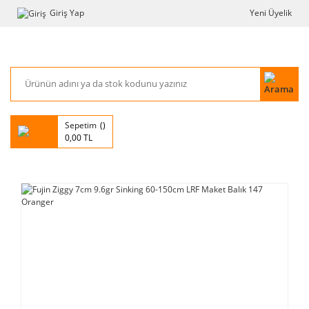
Giriş Yap
Yeni Üyelik
Sepetim
0,00 TL