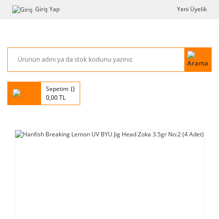
Giriş Yap
Yeni Üyelik
Sepetim
0,00 TL