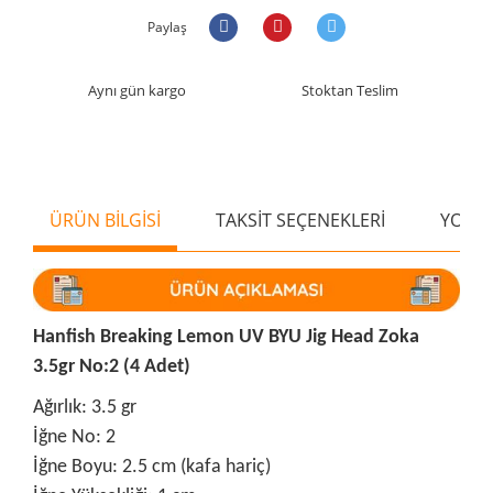
Paylaş
Aynı gün kargo
Stoktan Teslim
ÜRÜN BİLGİSİ
TAKSİT SEÇENEKLERİ
YORU
Hanfish Breaking Lemon UV BYU Jig Head Zoka
3.5gr No:2 (4 Adet)
Ağırlık: 3.5 gr
İğne No: 2
İğne Boyu: 2.5 cm (kafa hariç)