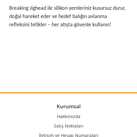
Breaking Jighead ile silikon yemleriniz kusursuz durur,
doğal hareket eder ve hedef balığın avlanma
refleksini tetikler – her atışta güvenle kullanın!
Bu ürünün fiyat bilgisi, resim, ürün açıklamalarında ve diğer
konularda yetersiz gördüğünüz noktaları öneri formunu
Bu ürüne ilk yorumu siz yapın!
kullanarak tarafımıza iletebilirsiniz.
Görüş ve önerileriniz için teşekkür ederiz.
Yorum Yaz
Ürün resmi kalitesiz, bozuk veya görüntülenemiyor.
Ürün açıklamasında eksik bilgiler bulunuyor.
Ürün bilgilerinde hatalar bulunuyor.
Kurumsal
Ürün fiyatı diğer sitelerden daha pahalı.
Hakkımızda
Bu ürüne benzer farklı alternatifler olmalı.
Satış Noktaları
İletişim ve Hesap Numaraları