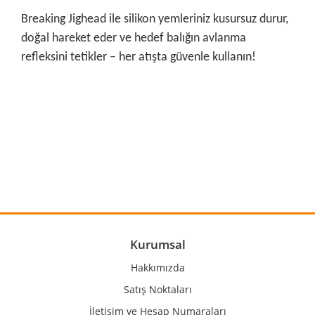
Breaking Jighead ile silikon yemleriniz kusursuz durur,
doğal hareket eder ve hedef balığın avlanma
refleksini tetikler – her atışta güvenle kullanın!
Bu ürünün fiyat bilgisi, resim, ürün açıklamalarında ve diğer
konularda yetersiz gördüğünüz noktaları öneri formunu
Bu ürüne ilk yorumu siz yapın!
kullanarak tarafımıza iletebilirsiniz.
Görüş ve önerileriniz için teşekkür ederiz.
Yorum Yaz
Ürün resmi kalitesiz, bozuk veya görüntülenemiyor.
Ürün açıklamasında eksik bilgiler bulunuyor.
Ürün bilgilerinde hatalar bulunuyor.
Kurumsal
Ürün fiyatı diğer sitelerden daha pahalı.
Hakkımızda
Bu ürüne benzer farklı alternatifler olmalı.
Satış Noktaları
İletişim ve Hesap Numaraları