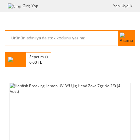
Giriş Yap
Yeni Üyelik
Sepetim
0,00 TL