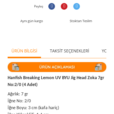
Paylaş
Aynı gün kargo
Stoktan Teslim
ÜRÜN BİLGİSİ
TAKSİT SEÇENEKLERİ
YORU
Hanfish Breaking Lemon UV BYU Jig Head Zoka 7gr
No:2/0 (4 Adet)
Ağırlık: 7 gr
İğne No: 2/0
İğne Boyu: 3 cm (kafa hariç)